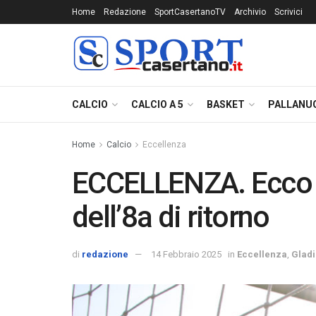
Home
Redazione
SportCasertanoTV
Archivio
Scrivici
CALCIO
CALCIO A 5
BASKET
PALLANU
Home
Calcio
Eccellenza
ECCELLENZA. Ecco i
dell’8a di ritorno
di
redazione
14 Febbraio 2025
in
Eccellenza
,
Gladi