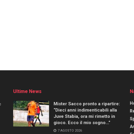
Ultime News
N
H
Mister Sacco pronto a ripartire:
e
“Dieci anni indimenticabili alla
R
Juve Stabia, ora mi rimetto in
S
gioco. Ecco il mio sogno…”
Ar
7 AGOSTO 2026