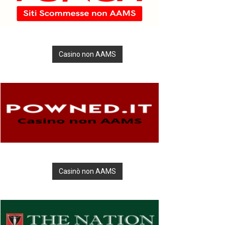
Casino non AAMS
Casinò non AAMS