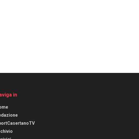
aviga in
ome
edazione
portCasertanoTV
chivio