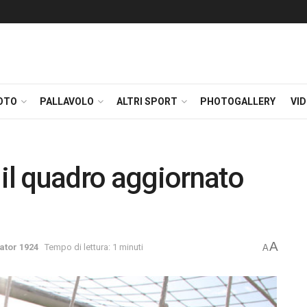
OTO
PALLAVOLO
ALTRI SPORT
PHOTOGALLERY
VI
l quadro aggiornato
A
ator 1924
Tempo di lettura: 1 minuti
A