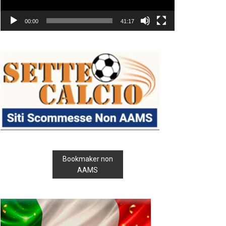
00:00
41:17
Bookmaker non
AAMS