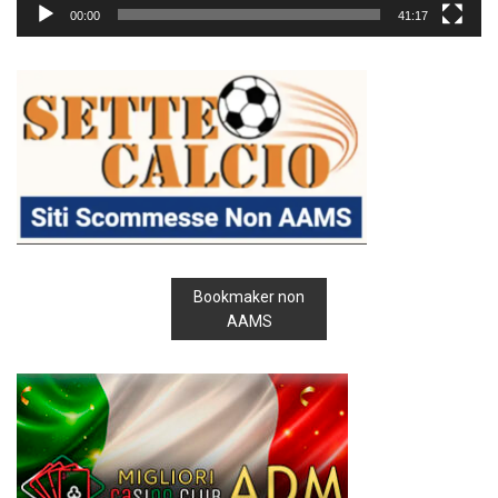
00:00
41:17
Bookmaker non
AAMS