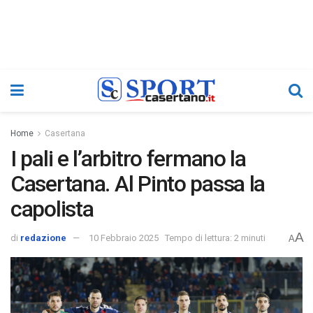
Home
Casertana
I pali e l’arbitro fermano la
Casertana. Al Pinto passa la
capolista
A
di
redazione
10 Febbraio 2025
Tempo di lettura: 2 minuti
A