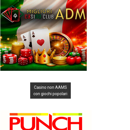
Casino non AAMS
con giochi popolari