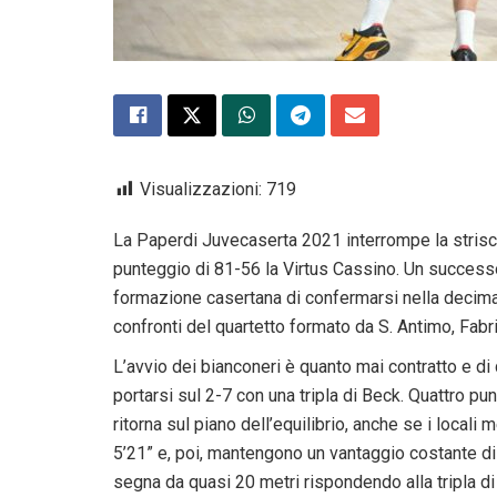
Visualizzazioni:
719
La Paperdi Juvecaserta 2021 interrompe la striscia
punteggio di 81-56 la Virtus Cassino. Un successo
formazione casertana di confermarsi nella decima 
confronti del quartetto formato da S. Antimo, Fab
L’avvio dei bianconeri è quanto mai contratto e di
portarsi sul 2-7 con una tripla di Beck. Quattro punti
ritorna sul piano dell’equilibrio, anche se i locali
5’21” e, poi, mantengono un vantaggio costante di
segna da quasi 20 metri rispondendo alla tripla di 