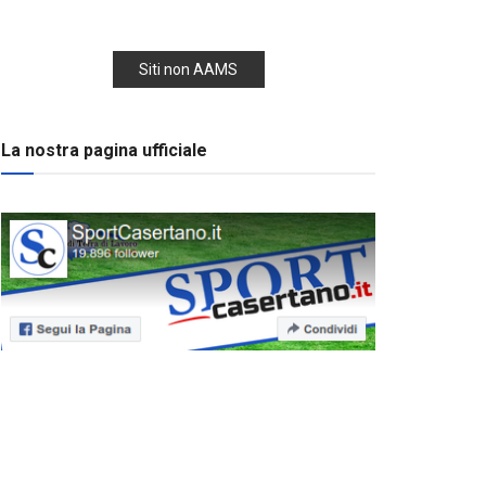
Siti non AAMS
La nostra pagina ufficiale