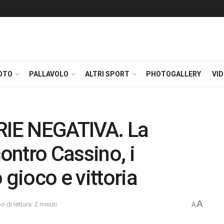
OTO
PALLAVOLO
ALTRI SPORT
PHOTOGALLERY
VI
IE NEGATIVA. La
contro Cassino, i
 gioco e vittoria
A
 di lettura: 2 minuti
A