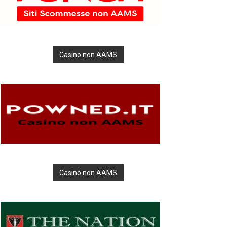
Casino non AAMS
Casinò non AAMS