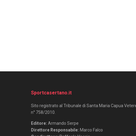
Sportcasertano.it
Sito registrato al Tribunale di Santa Maria Capua Veter
n° 758/2010.
Editore:
Armando Serpe
Direttore Responsabile:
Marco Falco