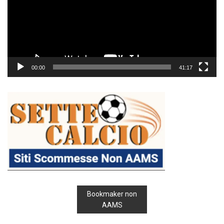
00:00
41:17
Bookmaker non
AAMS