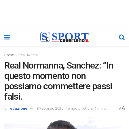
Home
Real Aversa
Real Normanna, Sanchez: “In
questo momento non
possiamo commettere passi
falsi.
A
di
redazione
8 Febbraio 2025
Tempo di lettura: 1 minuti
A