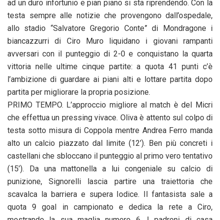
ad un duro infortunio e pian piano si sta riprendendo. Con la
testa sempre alle notizie che provengono dall’ospedale,
allo stadio “Salvatore Gregorio Conte” di Mondragone i
biancazzurri di Ciro Muro liquidano i giovani rampanti
avversari con il punteggio di 2-0 e conquistano la quarta
vittoria nelle ultime cinque partite: a quota 41 punti c’è
l’ambizione di guardare ai piani alti e lottare partita dopo
partita per migliorare la propria posizione.
PRIMO TEMPO. L’approccio migliore al match è del Micri
che effettua un pressing vivace. Oliva è attento sul colpo di
testa sotto misura di Coppola mentre Andrea Ferro manda
alto un calcio piazzato dal limite (12’). Ben più concreti i
castellani che sbloccano il punteggio al primo vero tentativo
(15’). Da una mattonella a lui congeniale su calcio di
punizione, Signorelli lascia partire una traiettoria che
scavalca la barriera e supera Iodice. Il fantasista sale a
quota 9 goal in campionato e dedica la rete a Ciro,
mostrando la sua maglia numero 6. I padroni di casa