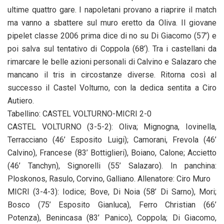
ultime quattro gare. I napoletani provano a riaprire il match
ma vanno a sbattere sul muro eretto da Oliva. Il giovane
pipelet classe 2006 prima dice di no su Di Giacomo (57’) e
poi salva sul tentativo di Coppola (68’). Tra i castellani da
rimarcare le belle azioni personali di Calvino e Salazaro che
mancano il tris in circostanze diverse. Ritorna così al
successo il Castel Volturno, con la dedica sentita a Ciro
Autiero.
Tabellino: CASTEL VOLTURNO-MICRI 2-0
CASTEL VOLTURNO (3-5-2): Oliva; Mignogna, Iovinella,
Terracciano (46’ Esposito Luigi); Camorani, Frevola (46’
Calvino), Francese (83’ Bottiglieri), Boiano, Calone; Accietto
(46’ Tanchyn), Signorelli (55’ Salazaro). In panchina:
Ploskonos, Rasulo, Corvino, Galliano. Allenatore: Ciro Muro
MICRI (3-4-3): Iodice; Bove, Di Noia (58’ Di Sarno), Mori;
Bosco (75’ Esposito Gianluca), Ferro Christian (66’
Potenza), Benincasa (83’ Panico), Coppola; Di Giacomo,