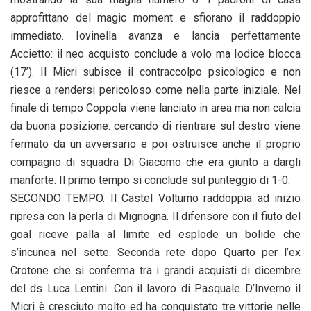
approfittano del magic moment e sfiorano il raddoppio
immediato. Iovinella avanza e lancia perfettamente
Accietto: il neo acquisto conclude a volo ma Iodice blocca
(17’). Il Micri subisce il contraccolpo psicologico e non
riesce a rendersi pericoloso come nella parte iniziale. Nel
finale di tempo Coppola viene lanciato in area ma non calcia
da buona posizione: cercando di rientrare sul destro viene
fermato da un avversario e poi ostruisce anche il proprio
compagno di squadra Di Giacomo che era giunto a dargli
manforte. Il primo tempo si conclude sul punteggio di 1-0.
SECONDO TEMPO. Il Castel Volturno raddoppia ad inizio
ripresa con la perla di Mignogna. Il difensore con il fiuto del
goal riceve palla al limite ed esplode un bolide che
s’incunea nel sette. Seconda rete dopo Quarto per l’ex
Crotone che si conferma tra i grandi acquisti di dicembre
del ds Luca Lentini. Con il lavoro di Pasquale D’Inverno il
Micri è cresciuto molto ed ha conquistato tre vittorie nelle