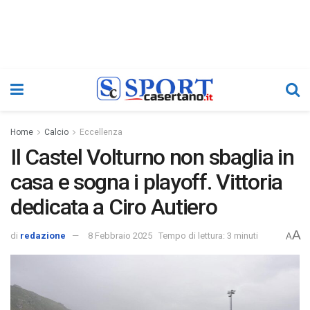
Home
Calcio
Eccellenza
Il Castel Volturno non sbaglia in
casa e sogna i playoff. Vittoria
dedicata a Ciro Autiero
A
di
redazione
8 Febbraio 2025
Tempo di lettura: 3 minuti
A