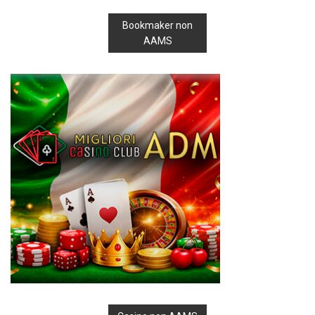
Bookmaker non
AAMS