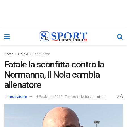
Home
Calcio
Eccellenza
Fatale la sconfitta contro la
Normanna, il Nola cambia
allenatore
A
di
redazione
4 Febbraio 2025
Tempo di lettura: 1 minuti
A