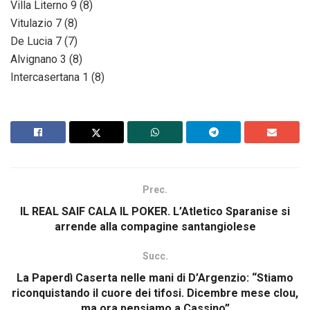
Villa Literno 9 (8)
Vitulazio 7 (8)
De Lucia 7 (7)
Alvignano 3 (8)
Intercasertana 1 (8)
Prec.
IL REAL SAIF CALA IL POKER. L’Atletico Sparanise si
arrende alla compagine santangiolese
Succ.
La Paperdì Caserta nelle mani di D’Argenzio: “Stiamo
riconquistando il cuore dei tifosi. Dicembre mese clou,
ma ora pensiamo a Cassino”