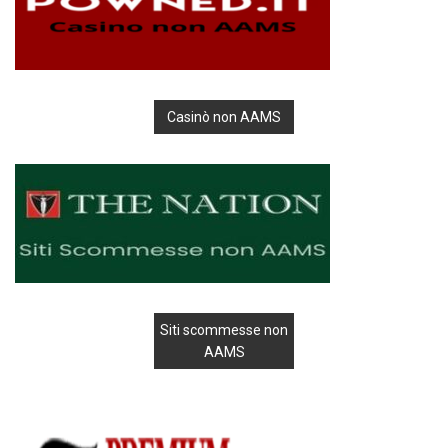
Casinò non AAMS
Siti scommesse non
AAMS