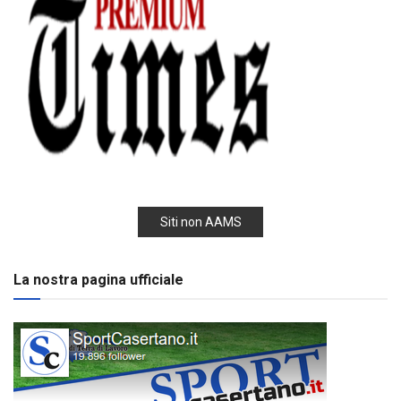
Siti non AAMS
La nostra pagina ufficiale