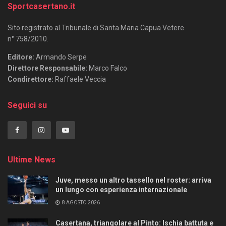
Sportcasertano.it
Sito registrato al Tribunale di Santa Maria Capua Vetere
n° 758/2010.
Editore:
Armando Serpe
Direttore Responsabile:
Marco Falco
Condirettore:
Raffaele Veccia
Seguici su
Ultime News
Juve, messo un altro tassello nel roster: arriva
un lungo con esperienza internazionale
8 AGOSTO 2026
Casertana, triangolare al Pinto: Ischia battuta e