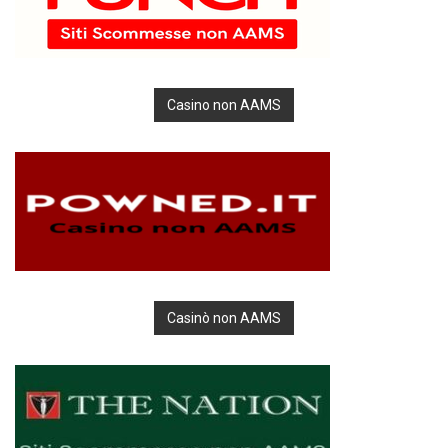
Casino non AAMS
Casinò non AAMS