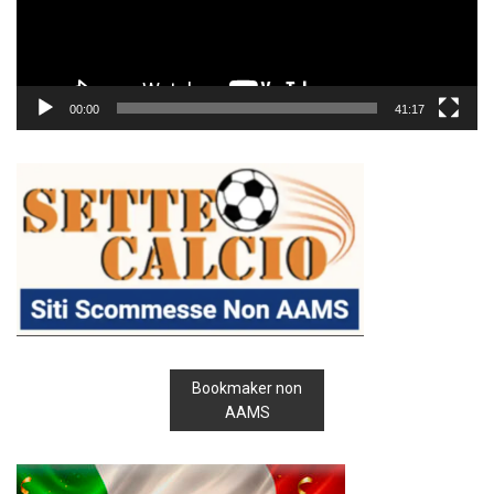
00:00
41:17
Bookmaker non
AAMS