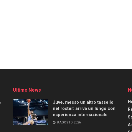
Ultime News
N
H
Juve, messo un altro tassello
e
nel roster: arriva un lungo con
R
esperienza internazionale
S
8 AGOSTO 2026
Ar