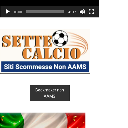
00:00
41:17
Bookmaker non
AAMS