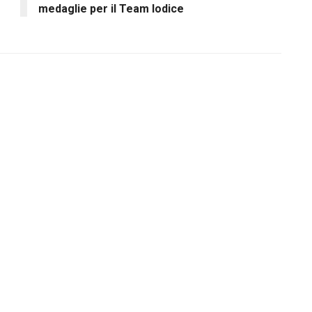
medaglie per il Team Iodice