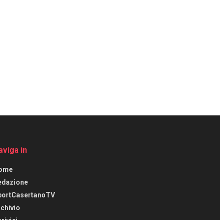
aviga in
ome
edazione
portCasertanoTV
chivio