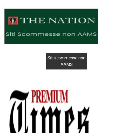
Siti scommesse non
AAMS