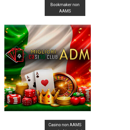
Bookmaker non
AAMS
Casino non AAMS