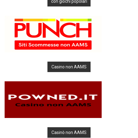
con giochi popolari
Casino non AAMS
Casinò non AAMS