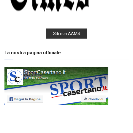
Siti non AAMS
La nostra pagina ufficiale