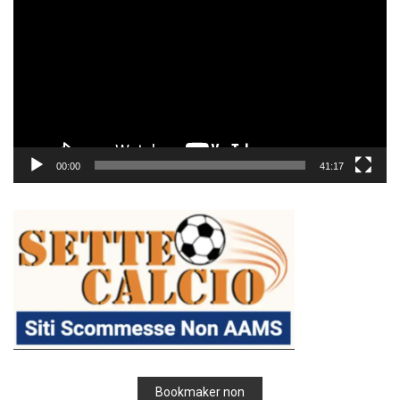
Player
00:00
41:17
Bookmaker non