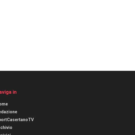
aviga in
ome
edazione
portCasertanoTV
chivio