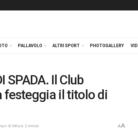
OTO
PALLAVOLO
ALTRI SPORT
PHOTOGALLERY
VI
 SPADA. Il Club
esteggia il titolo di
A
po di lettura: 2 minuti
A