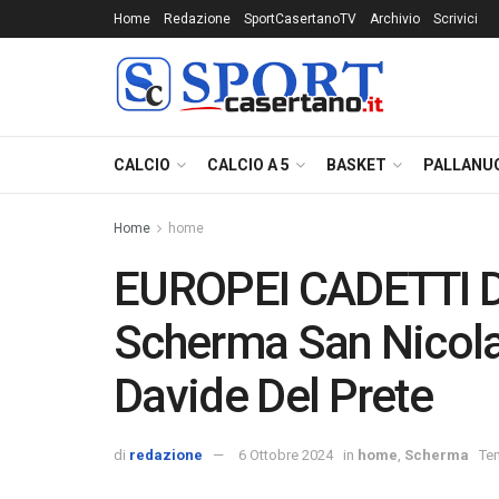
Home
Redazione
SportCasertanoTV
Archivio
Scrivici
CALCIO
CALCIO A 5
BASKET
PALLANU
Home
home
EUROPEI CADETTI DI
Scherma San Nicola f
Davide Del Prete
di
redazione
6 Ottobre 2024
in
home
,
Scherma
Tem