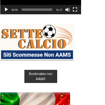
00:00
41:17
Bookmaker non
AAMS