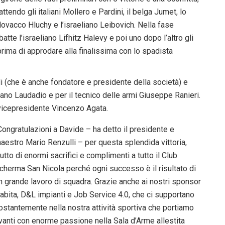
attendo gli italiani Mollero e Pardini, il belga Jumet, lo
lovacco Hluchy e l’israeliano Leibovich. Nella fase
tte l’israeliano Lifhitz Halevy e poi uno dopo l’altro gli
rima di approdare alla finalissima con lo spadista
 (che è anche fondatore e presidente della società) e
fano Laudadio e per il tecnico delle armi Giuseppe Ranieri.
 vicepresidente Vincenzo Agata.
Congratulazioni a Davide – ha detto il presidente e
aestro Mario Renzulli – per questa splendida vittoria,
rutto di enormi sacrifici e complimenti a tutto il Club
cherma San Nicola perché ogni successo è il risultato di
n grande lavoro di squadra. Grazie anche ai nostri sponsor
abita, D&L impianti e Job Service 4.0, che ci supportano
ostantemente nella nostra attività sportiva che portiamo
vanti con enorme passione nella Sala d’Arme allestita