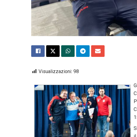
Visualizzazioni:
98
G
C
P
C
1
S
i