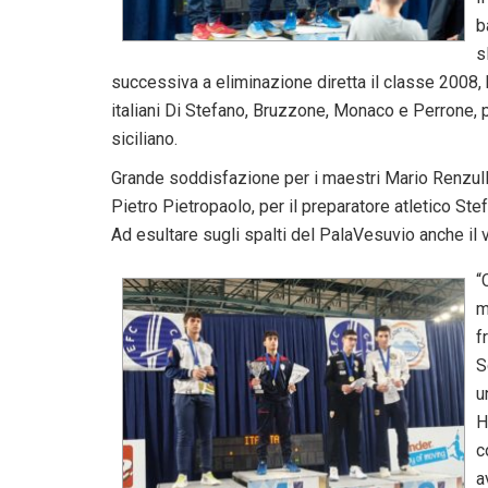
b
s
successiva a eliminazione diretta il classe 2008, ba
italiani Di Stefano, Bruzzone, Monaco e Perrone, p
siciliano.
Grande soddisfazione per i maestri Mario Renzulli
Pietro Pietropaolo, per il preparatore atletico Ste
Ad esultare sugli spalti del PalaVesuvio anche il
“
m
f
S
u
H
c
a