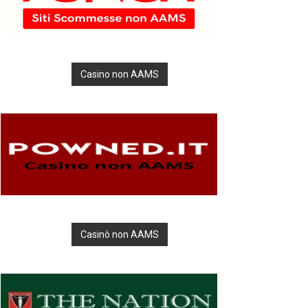
Casino non AAMS
Casinò non AAMS