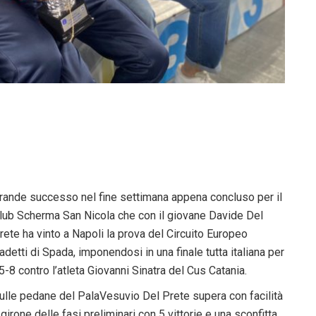
rande successo nel fine settimana appena concluso per il
lub Scherma San Nicola che con il giovane Davide Del
rete ha vinto a Napoli la prova del Circuito Europeo
adetti di Spada, imponendosi in una finale tutta italiana per
5-8 contro l’atleta Giovanni Sinatra del Cus Catania.
ulle pedane del PalaVesuvio Del Prete supera con facilità
l girone delle fasi preliminari con 5 vittorie e una sconfitta,