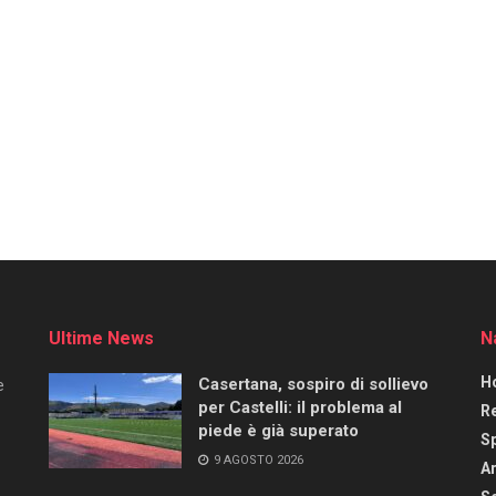
Ultime News
N
H
Casertana, sospiro di sollievo
e
per Castelli: il problema al
R
piede è già superato
S
9 AGOSTO 2026
Ar