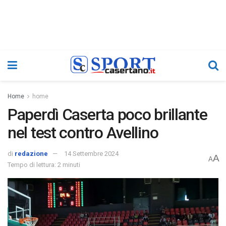
Home
home
Paperdì Caserta poco brillante
nel test contro Avellino
di
redazione
14 Settembre 2024
A
A
Tempo di lettura: 2 minuti