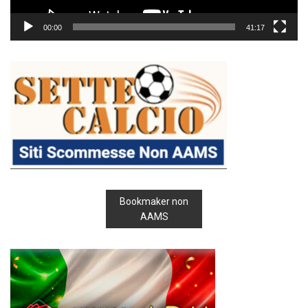
00:00
41:17
Bookmaker non
AAMS