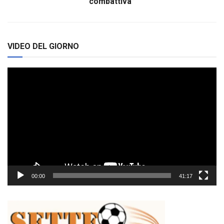
combattiva”
VIDEO DEL GIORNO
Video
Player
00:00
41:17