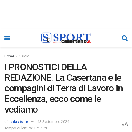
Home
Calcio
I PRONOSTICI DELLA
REDAZIONE. La Casertana e le
compagini di Terra di Lavoro in
Eccellenza, ecco come le
vediamo
di
redazione
13 Settembre 2024
A
A
Tempo di lettura: 1 minuti