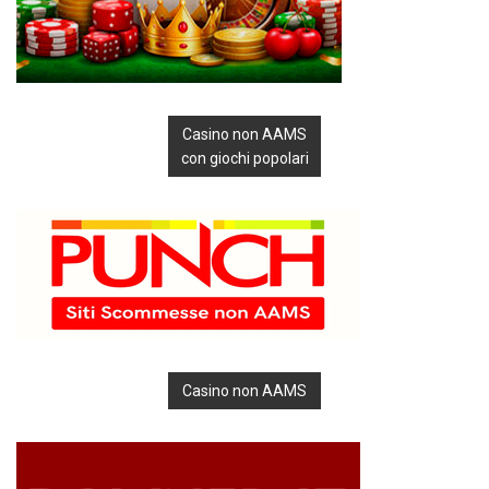
Casino non AAMS
con giochi popolari
Casino non AAMS