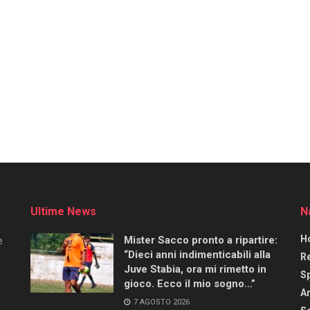
Ultime News
N
H
Mister Sacco pronto a ripartire:
e
“Dieci anni indimenticabili alla
R
Juve Stabia, ora mi rimetto in
S
gioco. Ecco il mio sogno…”
Ar
7 AGOSTO 2026