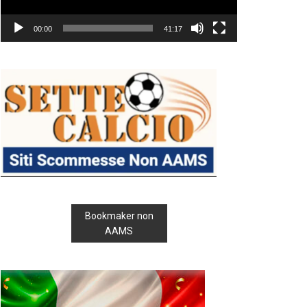
00:00
41:17
Bookmaker non
AAMS