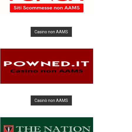
Casino non AAMS
Casinò non AAMS