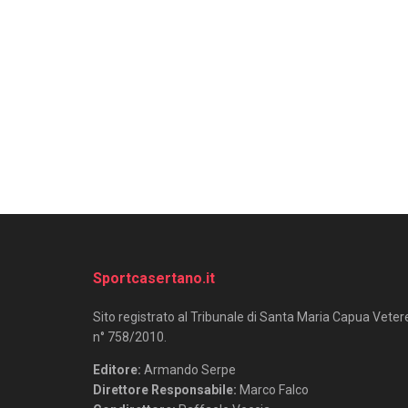
Sportcasertano.it
Sito registrato al Tribunale di Santa Maria Capua Veter
n° 758/2010.
Editore:
Armando Serpe
Direttore Responsabile:
Marco Falco