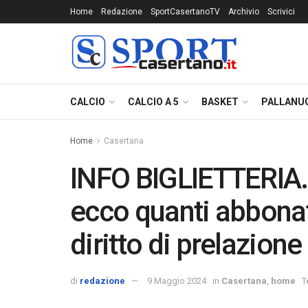
Home
Redazione
SportCasertanoTV
Archivio
Scrivici
CALCIO
CALCIO A 5
BASKET
PALLANU
Home
Casertana
INFO BIGLIETTERIA.
ecco quanti abbonat
diritto di prelazione
di
redazione
9 Maggio 2024
in
Casertana
,
home
T