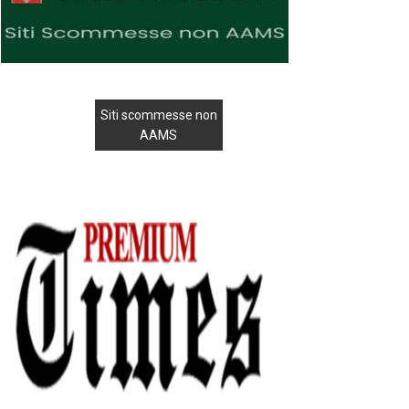
Siti scommesse non
AAMS