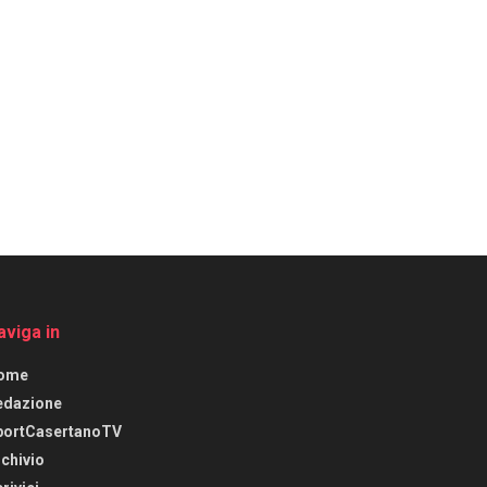
aviga in
ome
edazione
portCasertanoTV
chivio