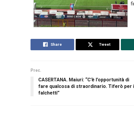
f
Share
Tweet
Prec.
CASERTANA. Maiuri: “C’è l’opportunità di
fare qualcosa di straordinario. Tiferò per 
falchetti”