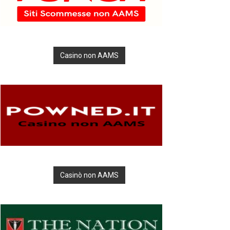
Casino non AAMS
Casinò non AAMS