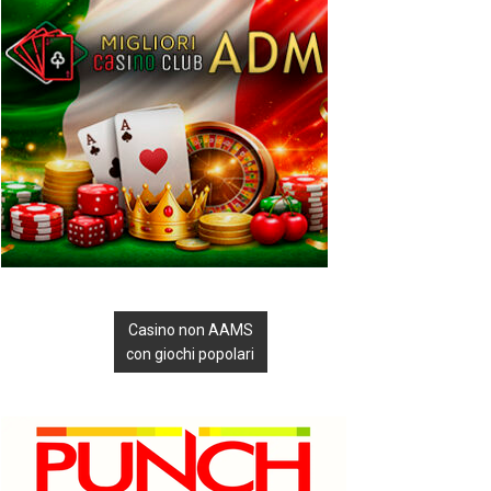
Casino non AAMS
con giochi popolari