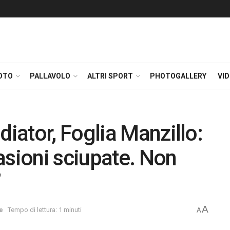
OTO
PALLAVOLO
ALTRI SPORT
PHOTOGALLERY
VI
ator, Foglia Manzillo:
asioni sciupate. Non
”
A
e
Tempo di lettura: 1 minuti
A