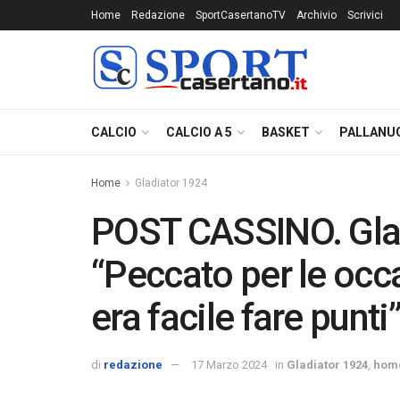
Home
Redazione
SportCasertanoTV
Archivio
Scrivici
CALCIO
CALCIO A 5
BASKET
PALLANU
Home
Gladiator 1924
POST CASSINO. Gladi
“Peccato per le occ
era facile fare punti
di
redazione
17 Marzo 2024
in
Gladiator 1924
,
hom