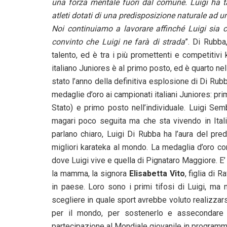
una forza mentale fuori dal comune. Luigi ha ta
atleti dotati di una predisposizione naturale ad un
Noi continuiamo a lavorare affinché Luigi sia c
convinto che Luigi ne farà di strada
”. Di Rubba
talento, ed è tra i più promettenti e competitivi 
italiano Juniores è al primo posto, ed è quarto nel 
stato l’anno della definitiva esplosione di Di Rub
medaglie d’oro ai campionati italiani Juniores: pri
Stato) e primo posto nell’individuale. Luigi Sem
magari poco seguita ma che sta vivendo in Italia
parlano chiaro, Luigi Di Rubba ha l’aura del pre
migliori karateka al mondo. La medaglia d’oro con
dove Luigi vive e quella di Pignataro Maggiore. E’ 
la mamma, la signora
Elisabetta Vito
, figlia di
in paese. Loro sono i primi tifosi di Luigi, ma 
scegliere in quale sport avrebbe voluto realizzars
per il mondo, per sostenerlo e assecondare 
partecipazione al Mondiale giovanile in programma 