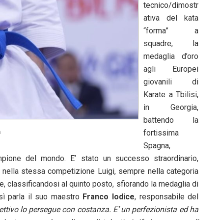
tecnico/dimostr
ativa del kata
“forma” a
squadre, la
medaglia d’oro
agli Europei
giovanili di
Karate a Tbilisi,
in Georgia,
battendo la
fortissima
a
Spagna,
mpione del mondo. E’ stato un successo straordinario,
E nella stessa competizione Luigi, sempre nella categoria
e, classificandosi al quinto posto, sfiorando la medaglia di
ì parla il suo maestro
Franco Iodice
, responsabile del
ttivo lo persegue con costanza. E’ un perfezionista ed ha