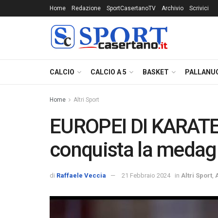
Home
Redazione
SportCasertanoTV
Archivio
Scrivici
CALCIO
CALCIO A 5
BASKET
PALLANU
Home
Altri Sport
EUROPEI DI KARATE:
conquista la medagl
di
Raffaele Veccia
21 Febbraio 2024
in
Altri Sport
,