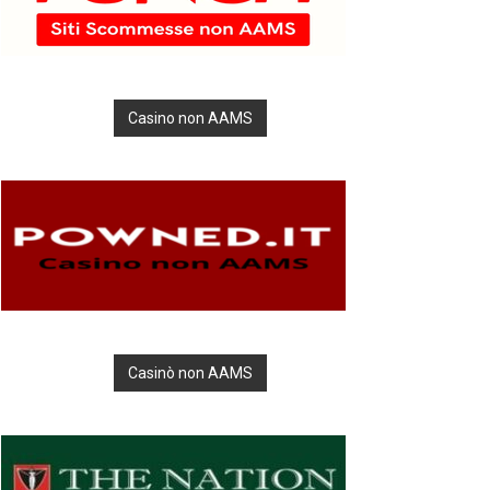
Casino non AAMS
Casinò non AAMS