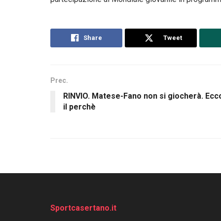
Share
Tweet
Prec.
RINVIO. Matese-Fano non si giocherà. Ecc
il perchè
Sportcasertano.it