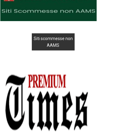
Siti scommesse non
AAMS