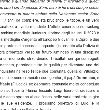
lento e quando parliamo di talenti ci riferiamo a quegli
o sport sin da piccoli. Sono fiero di lui e del suo percorso.
onvocato in pianta stabile nella Nazionale senior. Sono
, 17 anni da compiere, sta bruciando le tappe, è un vero
karateka a livello mondiale. L’atleta casertano nel ranking
ranking mondiale Juniores, il primo degli italiani. Il 2023 è
ba: medaglia d’argento all’Europeo Giovanile, a Cipro, e due
mo posto nel concorso a squadre (in prestito alla Polizia di
bra proiettato verso un futuro luminoso in una disciplina
 un momento straordinario. I risultati sin qui conseguiti
destinato, possiede tutte le qualità per diventare uno dei
quistata ha reso felice due comunità, quella di Vitulazio,
qui che sono cresciuti i suoi genitori, il papà
Domenico
, e
 Raffaele (Filuccio), ex geometra comunale molto conosciuto
non soffocanti. Hanno lasciato Luigi libero di crescere e
i e sono spesso al suo fianco, nelle varie trasferte in giro
le sue esigenze. Il prossimo obiettivo di Luigi è la
ad ottobre in Italia, a Jesolo.