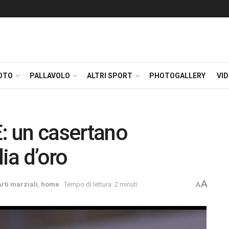
OTO
PALLAVOLO
ALTRI SPORT
PHOTOGALLERY
VI
 un casertano
ia d’oro
A
Arti marziali
,
home
Tempo di lettura: 2 minuti
A