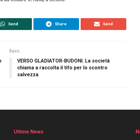
Send
Share
Send
Succ.
o
VERSO GLADIATOR-BUDONI. La società
chiama a raccolta il tifo per lo scontro
salvezza
Ultime News
N