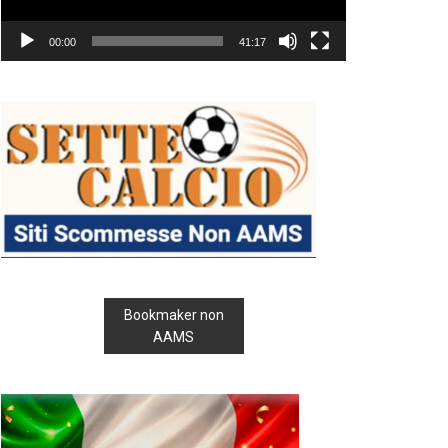
00:00
41:17
Bookmaker non
AAMS