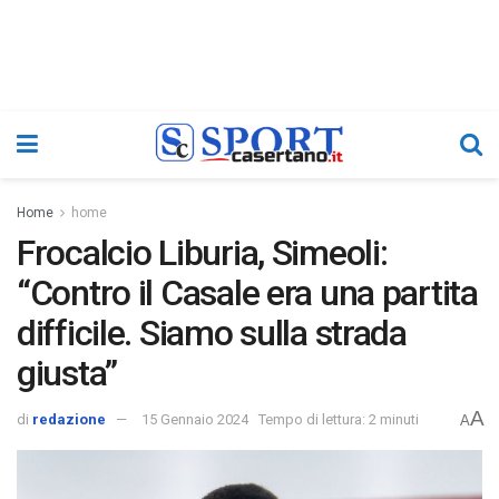
Home
home
Frocalcio Liburia, Simeoli:
“Contro il Casale era una partita
difficile. Siamo sulla strada
giusta”
A
di
redazione
15 Gennaio 2024
Tempo di lettura: 2 minuti
A