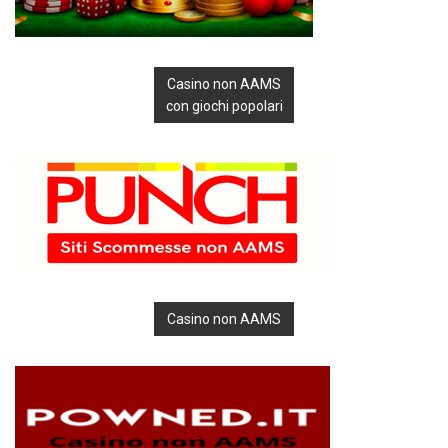
Casino non AAMS
con giochi popolari
Casino non AAMS