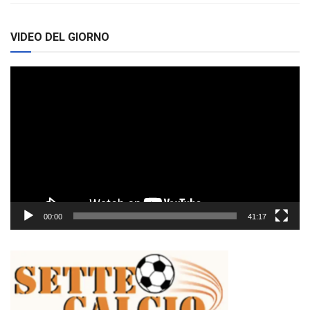
VIDEO DEL GIORNO
Video
Player
00:00
41:17