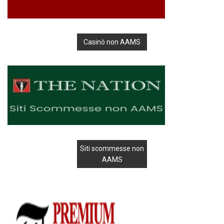
Casinò non AAMS
Siti scommesse non
AAMS