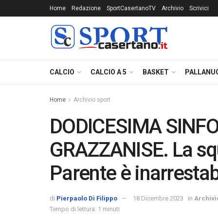
Home
Redazione
SportCasertanoTV
Archivio
Scrivici
CALCIO
CALCIO A 5
BASKET
PALLANU
Home
Archivio sport
DODICESIMA SINFO
GRAZZANISE. La squ
Parente è inarrestab
di
Pierpaolo Di Filippo
18 Dicembre 2023
in
Archivi
Tempo di lettura: 1 minuti