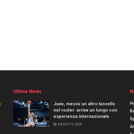
Ultime News
N
H
Juve, messo un altro tassello
e
nel roster: arriva un lungo con
R
esperienza internazionale
S
8 AGOSTO 2026
Ar