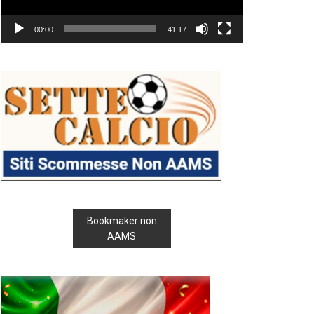
00:00
41:17
Bookmaker non
AAMS