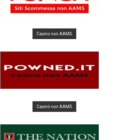
Casino non AAMS
Casinò non AAMS