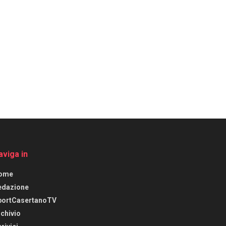
aviga in
ome
edazione
portCasertanoTV
chivio