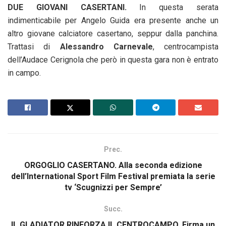
DUE GIOVANI CASERTANI.
In questa serata
indimenticabile per Angelo Guida era presente anche un
altro giovane calciatore casertano, seppur dalla panchina.
Trattasi di
Alessandro Carnevale
, centrocampista
dell’Audace Cerignola che però in questa gara non è entrato
in campo.
Prec.
ORGOGLIO CASERTANO. Alla seconda edizione
dell’International Sport Film Festival premiata la serie
tv ‘Scugnizzi per Sempre’
Succ.
IL GLADIATOR RINFORZA IL CENTROCAMPO. Firma un