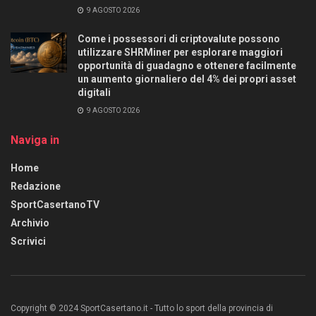
9 AGOSTO 2026
Come i possessori di criptovalute possono
utilizzare SHRMiner per esplorare maggiori
opportunità di guadagno e ottenere facilmente
un aumento giornaliero del 4% dei propri asset
digitali
9 AGOSTO 2026
Naviga in
Home
Redazione
SportCasertanoTV
Archivio
Scrivici
Copyright © 2024 SportCasertano.it - Tutto lo sport della provincia di