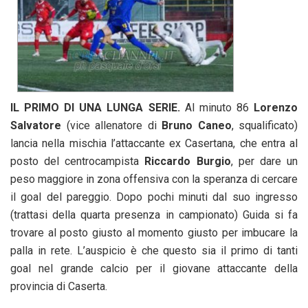
IL PRIMO DI UNA LUNGA SERIE.
Al minuto 86
Lorenzo
Salvatore
(vice allenatore di
Bruno Caneo
, squalificato)
lancia nella mischia l’attaccante ex Casertana, che entra al
posto del centrocampista
Riccardo Burgio
, per dare un
peso maggiore in zona offensiva con la speranza di cercare
il goal del pareggio. Dopo pochi minuti dal suo ingresso
(trattasi della quarta presenza in campionato) Guida si fa
trovare al posto giusto al momento giusto per imbucare la
palla in rete. L’auspicio è che questo sia il primo di tanti
goal nel grande calcio per il giovane attaccante della
provincia di Caserta.