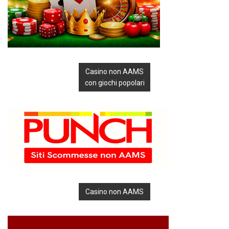
Casino non AAMS
con giochi popolari
Casino non AAMS