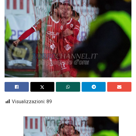
Visualizzazioni:
89