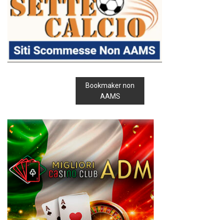
Bookmaker non
AAMS