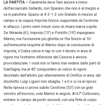
LA PARTITA –
Ciaramella deve fare ancora a meno
dell’acciaccato Gallardo, con Sparano che non è al meglio e
va in panchina. Spazio al 4-3-1-2 con Granato in mezzo al
campo e la coppia Improta-Grezio supportata da Cestrone
in attacco. I primi venti minuti sono di chiara marca ospite.
De Miranda (6′), Improta (13′) e Pontillo (19′) impegnano
Marino, ma l’occasione più ghiotta ce l’ha Grezio al 16′:
sull’ennesima respinta di Marino dopo la conclusione di
Improta, il Cobra calcia in tap-in con il destro in area di
rigore ma l’estremo difensore del Casoria è ancora
provvidenziale. I viola non si fanno mai vedere dalle parti di
Gianfagna, ma al 40′ conquistano un calcio di rigore
decretato dall’arbitro per atterramento di Orefice in area: dal
dischetto Luigi Liguori non sbaglia, 1 a 0 e si va al riposo.
Nella ripresa ci prova subito Cestrone (53′) con un gran
sinistro all’incrocio, vola Marino in angolo. Al 67′ Corbisiero,
entrano in campo da pochi secondi, con una finta di corpo