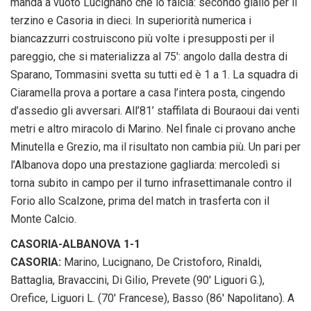
manda a vuoto Lucignano che lo falcia: secondo giallo per il
terzino e Casoria in dieci. In superiorità numerica i
biancazzurri costruiscono più volte i presupposti per il
pareggio, che si materializza al 75′: angolo dalla destra di
Sparano, Tommasini svetta su tutti ed è 1 a 1. La squadra di
Ciaramella prova a portare a casa l’intera posta, cingendo
d’assedio gli avversari. All’81’ staffilata di Bouraoui dai venti
metri e altro miracolo di Marino. Nel finale ci provano anche
Minutella e Grezio, ma il risultato non cambia più. Un pari per
l’Albanova dopo una prestazione gagliarda: mercoledì si
torna subito in campo per il turno infrasettimanale contro il
Forio allo Scalzone, prima del match in trasferta con il
Monte Calcio.
CASORIA-ALBANOVA 1-1
CASORIA:
Marino, Lucignano, De Cristoforo, Rinaldi,
Battaglia, Bravaccini, Di Gilio, Prevete (90′ Liguori G.),
Orefice, Liguori L. (70′ Francese), Basso (86′ Napolitano). A