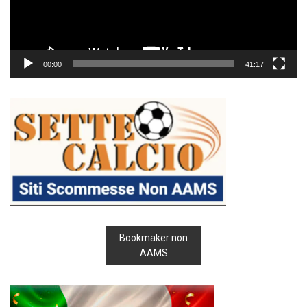
00:00
41:17
Bookmaker non
AAMS