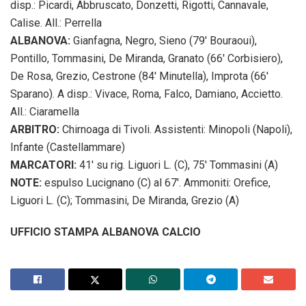
disp.: Picardi, Abbruscato, Donzetti, Rigotti, Cannavale,
Calise. All.: Perrella
ALBANOVA:
Gianfagna, Negro, Sieno (79′ Bouraoui),
Pontillo, Tommasini, De Miranda, Granato (66′ Corbisiero),
De Rosa, Grezio, Cestrone (84′ Minutella), Improta (66′
Sparano). A disp.: Vivace, Roma, Falco, Damiano, Accietto.
All.: Ciaramella
ARBITRO:
Chirnoaga di Tivoli. Assistenti: Minopoli (Napoli),
Infante (Castellammare)
MARCATORI:
41′ su rig. Liguori L. (C), 75′ Tommasini (A)
NOTE:
espulso Lucignano (C) al 67′. Ammoniti: Orefice,
Liguori L. (C); Tommasini, De Miranda, Grezio (A)
UFFICIO STAMPA ALBANOVA CALCIO