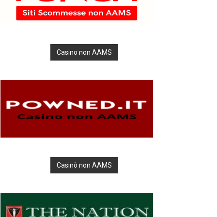
Casino non AAMS
Casinò non AAMS