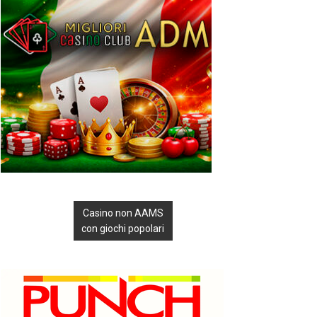
Casino non AAMS
con giochi popolari