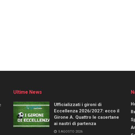
Ultime News
N
H
Ufficializzati i gironi di
e
Eccellenza 2026/2027: ecco il
R
Girone A. Quattro le casertane
S
ai nastri di partenza
Ar
5 AGOSTO 2026