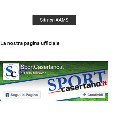
Siti non AAMS
La nostra pagina ufficiale