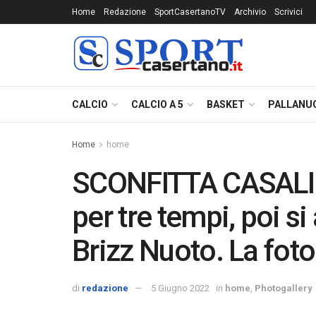
Home
Redazione
SportCasertanoTV
Archivio
Scrivici
CALCIO
CALCIO A 5
BASKET
PALLANU
Home
home
SCONFITTA CASALIN
per tre tempi, poi si
Brizz Nuoto. La foto
di
redazione
5 Giugno 2022
in
home
,
Photogallery