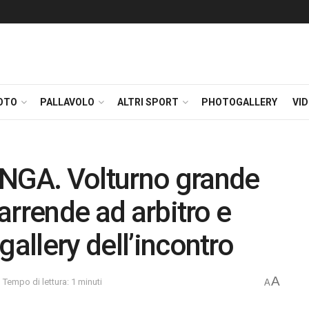
OTO
PALLAVOLO
ALTRI SPORT
PHOTOGALLERY
VI
GA. Volturno grande
 arrende ad arbitro e
gallery dell’incontro
A
Tempo di lettura: 1 minuti
A