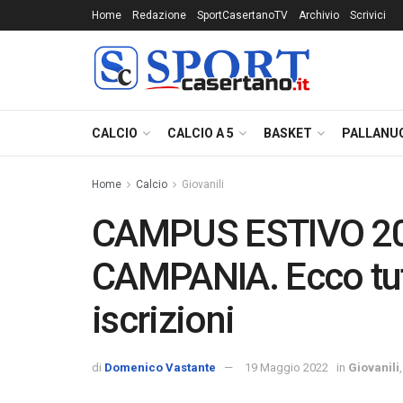
Home
Redazione
SportCasertanoTV
Archivio
Scrivici
CALCIO
CALCIO A 5
BASKET
PALLANU
Home
Calcio
Giovanili
CAMPUS ESTIVO 2
CAMPANIA. Ecco tutt
iscrizioni
di
Domenico Vastante
19 Maggio 2022
in
Giovanili