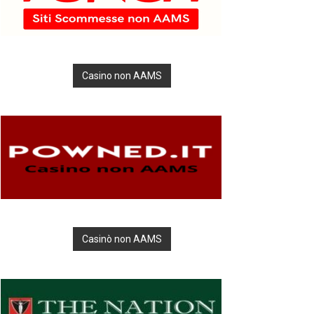
Casino non AAMS
Casinò non AAMS