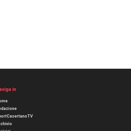
aviga in
ome
edazione
portCasertanoTV
chivio