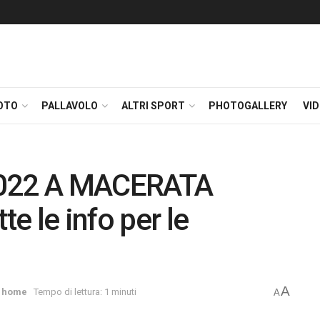
OTO
PALLAVOLO
ALTRI SPORT
PHOTOGALLERY
VI
022 A MACERATA
e le info per le
A
,
home
Tempo di lettura: 1 minuti
A