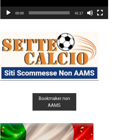
00:00
41:17
Bookmaker non
AAMS