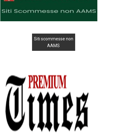
Siti scommesse non
AAMS