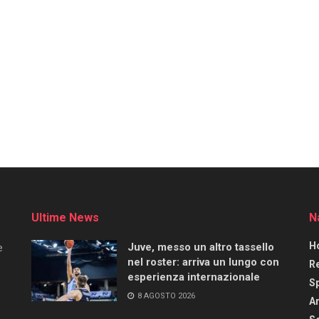
Ultime News
N
H
Juve, messo un altro tassello
e
nel roster: arriva un lungo con
R
esperienza internazionale
S
8 AGOSTO 2026
Ar