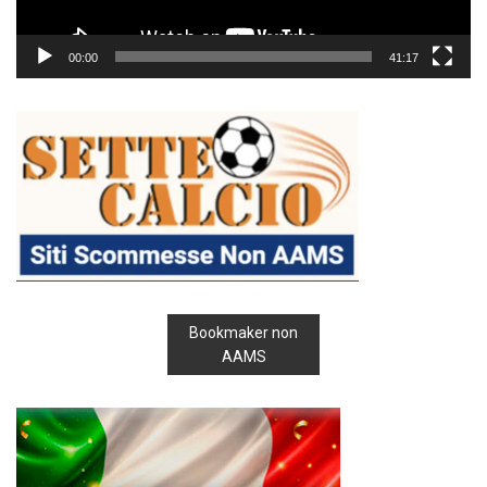
00:00
41:17
Bookmaker non
AAMS