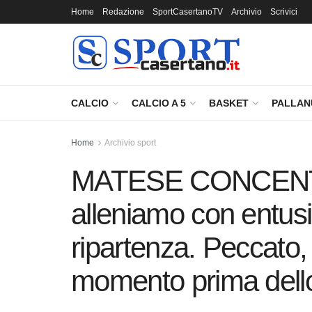
Home
Redazione
SportCasertanoTV
Archivio
Scrivici
CALCIO
CALCIO A 5
BASKET
PALLA
Home
Archivio sport
MATESE CONCENTR
alleniamo con entusi
ripartenza. Peccato, 
momento prima dello