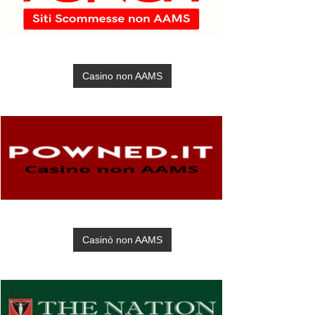
Casino non AAMS
Casinò non AAMS