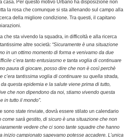
a casa. Per questo motivo Urbano ha disposizione non
utta la rosa che comunque si sta allenando sul campo alla
icerca della migliore condizione. Tra questi, il capitano
iarazioni.
a che sta vivendo la squadra, in difficoltà e alla ricerca
tantissime altre società:
“Sicuramente è una situazione
amo in un ottimo momento di forma e venivamo da due
fficile c’era tanto entusiasmo e tanta voglia di continuare
mo paura di giocare, posso dire che non è così perchè
c’era tantissima voglia di continuare su quella strada,
 da questa epidemia e la salute viene prima di tutto,
ettive che non dipendono da noi, stiamo vivendo questa
e in tutto il mondo”.
te sono state rinviate, dovrà essere stilato un calendario
 come sarà gestito, di sicuro è una situazione che non
 chiaramente vedere che ci sono tante squadre che hanno
he a inizio campionato sapevamo potesse accadere. L’unica