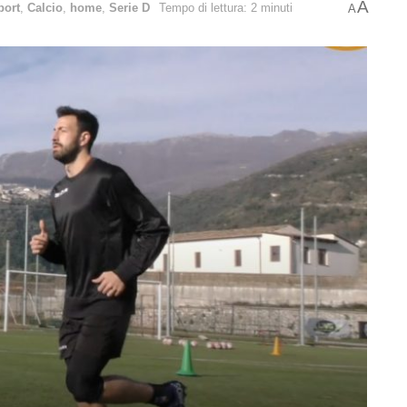
A
port
,
Calcio
,
home
,
Serie D
Tempo di lettura: 2 minuti
A