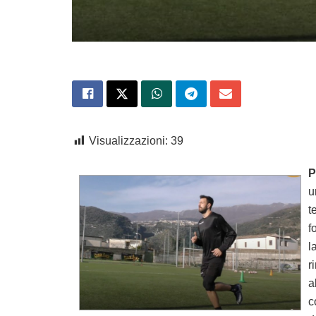
Visualizzazioni:
39
P
u
t
f
l
r
a
c