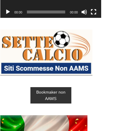
00:00
00:00
Bookmaker non
AAMS