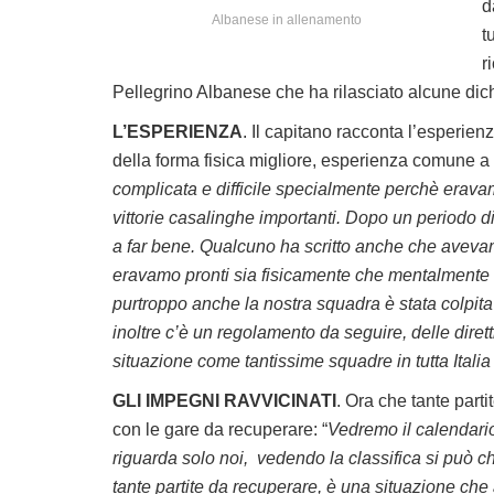
d
Albanese in allenamento
t
r
Pellegrino Albanese che ha rilasciato alcune dich
L’ESPERIENZA
. Il capitano racconta l’esperienz
della forma fisica migliore, esperienza comune a 
complicata e difficile specialmente perchè erav
vittorie casalinghe importanti. Dopo un periodo di
a far bene. Qualcuno ha scritto anche che aveva
eravamo pronti sia fisicamente che mentalmente e 
purtroppo anche la nostra squadra è stata colpita
inoltre c’è un regolamento da seguire, delle dir
situazione come tantissime squadre in tutta Italia 
GLI IMPEGNI RAVVICINATI
. Ora che tante parti
con le gare da recuperare: “
Vedremo il calendario
riguarda solo noi, vedendo la classifica si può
tante partite da recuperare, è una situazione c