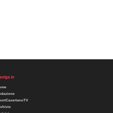
aviga in
ome
edazione
portCasertanoTV
rchivio