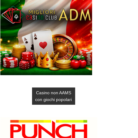
Casino non AAMS
con giochi popolari