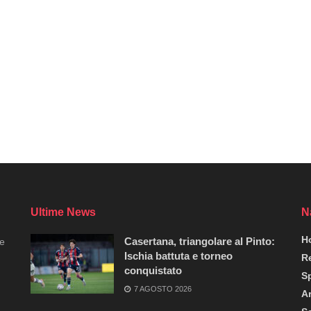
Ultime News
N
H
Casertana, triangolare al Pinto:
re
Ischia battuta e torneo
R
conquistato
S
7 AGOSTO 2026
A