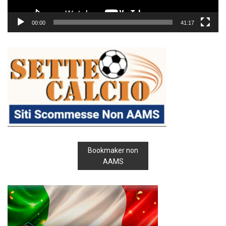
00:00
41:17
Bookmaker non
AAMS