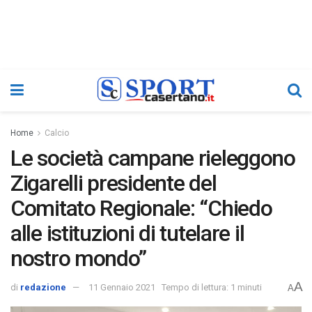
Home
Calcio
Le società campane rieleggono
Zigarelli presidente del
Comitato Regionale: “Chiedo
alle istituzioni di tutelare il
nostro mondo”
A
di
redazione
11 Gennaio 2021
Tempo di lettura: 1 minuti
A