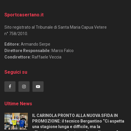
Sportcasertano.it
Sito registrato al Tribunale di Santa Maria Capua Vetere
n° 758/2010.
Editore:
Armando Serpe
Direttore Responsabile:
Marco Falco
Condirettore:
Raffaele Veccia
Seguici su
Ultime News
IL CARINOLA PRONTO ALLA NUOVA SFIDA IN
PROMOZIONE: il tecnico Bergantino “Ci aspetta
una stagione lunga e difficile, ma la