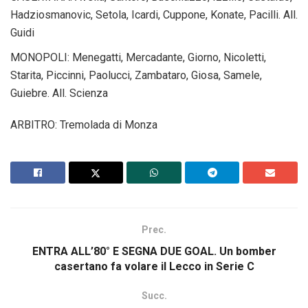
Hadziosmanovic, Setola, Icardi, Cuppone, Konate, Pacilli. All.
Guidi
MONOPOLI: Menegatti, Mercadante, Giorno, Nicoletti,
Starita, Piccinni, Paolucci, Zambataro, Giosa, Samele,
Guiebre. All. Scienza
ARBITRO: Tremolada di Monza
Prec.
ENTRA ALL’80° E SEGNA DUE GOAL. Un bomber
casertano fa volare il Lecco in Serie C
Succ.