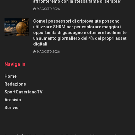
affronteremo con la stessa fame di sempre”
9 AGOSTO 2026
Come i possessori di criptovalute possono
utilizzare SHRMiner per esplorare maggiori
opportunità di guadagno e ottenere facilmente
un aumento giornaliero del 4% dei propri asset
digitali
9 AGOSTO 2026
Naviga in
Home
Redazione
SportCasertanoTV
Archivio
Scrivici