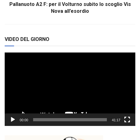
Pallanuoto A2 F: per il Volturno subito lo scoglio Vis
Nova all’esordio
VIDEO DEL GIORNO
Video
Player
00:00
41:17