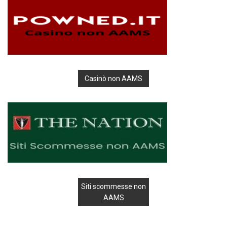
Casinò non AAMS
Siti scommesse non
AAMS