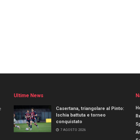
Ultime News
N
H
Casertana, triangolare al Pinto:
e
Ischia battuta e torneo
R
conquistato
S
7 AGOSTO 2026
Ar