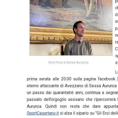
p
c
d
i
p
n
r
C
s
s
Dino Fava a Sessa Aurunca
L
prima serata alle 20.00 sulla pagina facebook
eterno attaccante di Avezzano di Sessa Aurunca 
un passo dai quarantatré anni, continua a segnar
passato dell’orgoglio sessano che ripercorrerà l
Aurunca. Quindi non resta che dare appunt
SportCasertano.it
si alza il sipario su “Gli Eroi de