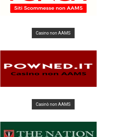
Casino non AAMS
Casinò non AAMS