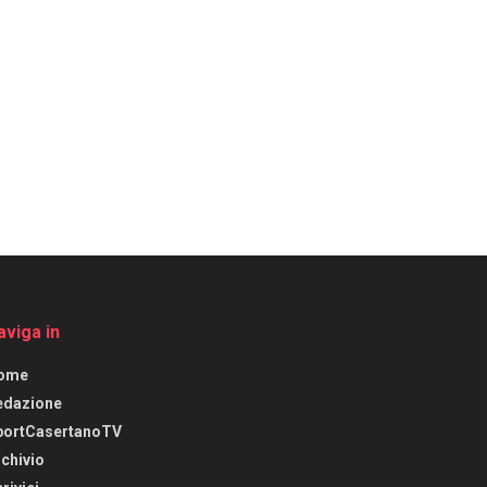
aviga in
ome
edazione
portCasertanoTV
chivio