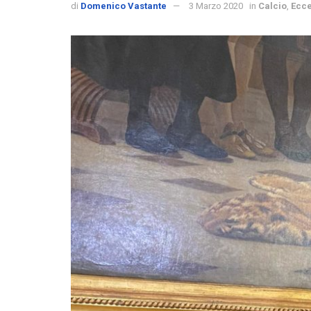
di
Domenico Vastante
3 Marzo 2020
in
Calcio
,
Ecce