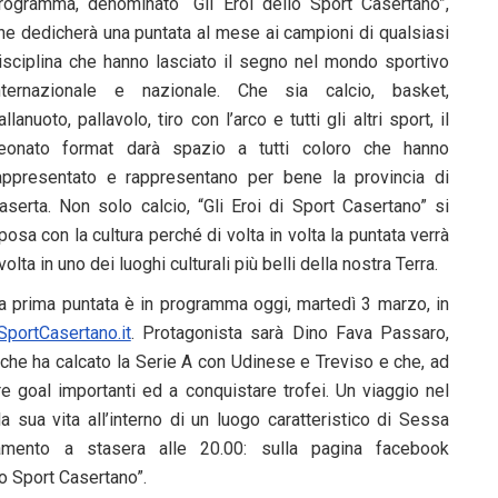
rogramma, denominato “Gli Eroi dello Sport Casertano”,
he dedicherà una puntata al mese ai campioni di qualsiasi
isciplina che hanno lasciato il segno nel mondo sportivo
nternazionale e nazionale. Che sia calcio, basket,
allanuoto, pallavolo, tiro con l’arco e tutti gli altri sport, il
eonato format darà spazio a tutti coloro che hanno
appresentato e rappresentano per bene la provincia di
aserta. Non solo calcio, “Gli Eroi di Sport Casertano” si
posa con la cultura perché di volta in volta la puntata verrà
volta in uno dei luoghi culturali più belli della nostra Terra.
a prima puntata è in programma oggi, martedì 3 marzo, in
SportCasertano.it
. Protagonista sarà Dino Fava Passaro,
che ha calcato la Serie A con Udinese e Treviso e che, ad
e goal importanti ed a conquistare trofei. Un viaggio nel
a sua vita all’interno di un luogo caratteristico di Sessa
amento a stasera alle 20.00: sulla pagina facebook
llo Sport Casertano”.