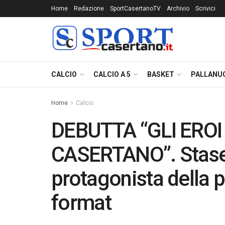
Home
Redazione
SportCasertanoTV
Archivio
Scrivici
CALCIO
CALCIO A 5
BASKET
PALLANU
Home
Calcio
DEBUTTA “GLI ERO
CASERTANO”. Stase
protagonista della 
format