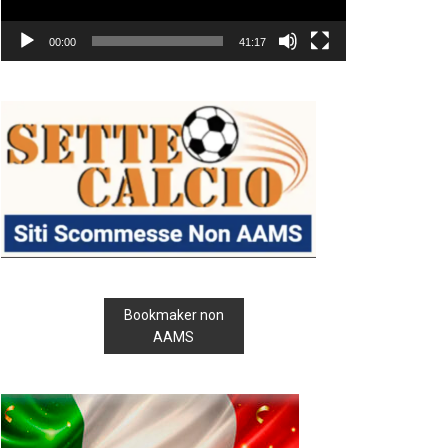
00:00
41:17
Bookmaker non
AAMS