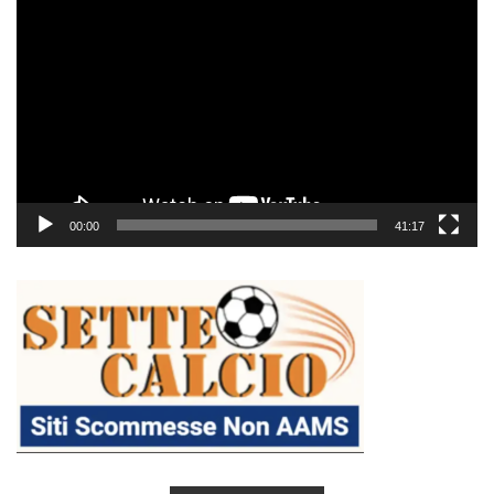
Player
00:00
41:17