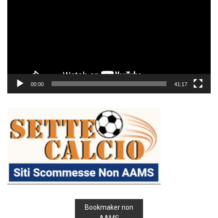
00:00
41:17
Bookmaker non
AAMS