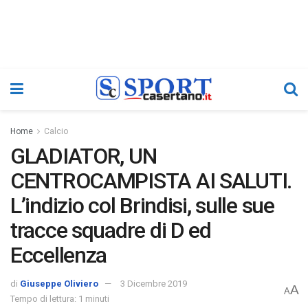
Home
Calcio
GLADIATOR, UN
CENTROCAMPISTA AI SALUTI.
L’indizio col Brindisi, sulle sue
tracce squadre di D ed
Eccellenza
di
Giuseppe Oliviero
3 Dicembre 2019
A
A
Tempo di lettura: 1 minuti