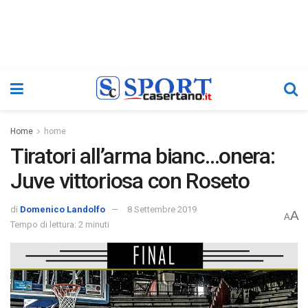
Home
home
Tiratori all’arma bianc…onera:
Juve vittoriosa con Roseto
di
Domenico Landolfo
8 Settembre 2019
A
A
Tempo di lettura: 2 minuti