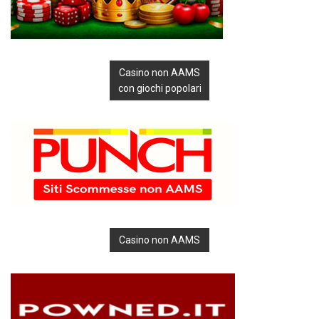
Casino non AAMS
con giochi popolari
Casino non AAMS