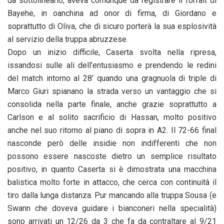
da sottolinearlo, aveva comunque da registrare il forfait di
Bayehe, in oanchina ad onor di firma, di Giordano e
soprattutto di Oliva, che di sicuro porterà la sua esplosività
al servizio della truppa abruzzese.
Dopo un inizio difficile, Caserta svolta nella ripresa,
issandosi sulle ali dell’entusiasmo e prendendo le redini
del match intorno al 28’ quando una gragnuola di triple di
Marco Giuri spianano la strada verso un vantaggio che si
consolida nella parte finale, anche grazie soprattutto a
Carlson e al solito sacrificio di Hassan, molto positivo
anche nel suo ritorno al piano di sopra in A2. Il 72-66 final
nasconde però delle insidie non indifferenti che non
possono essere nascoste dietro un semplice risultato
positivo, in quanto Caserta si è dimostrata una macchina
balistica molto forte in attacco, che cerca con continuità il
tiro dalla lunga distanza. Pur mancando alla truppa Sousa (e
Swann che doveva guidare i bianconeri nella specialità)
sono arrivati un 12/26 da 3 che fa da contraltare al 9/21