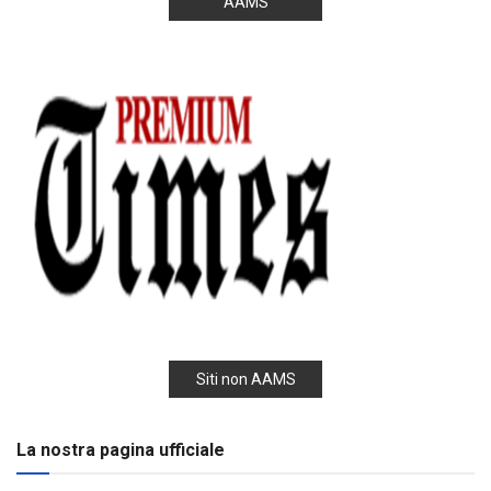
AAMS
Siti non AAMS
La nostra pagina ufficiale