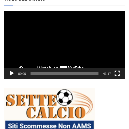
Video
Player
00:00
41:17