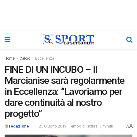
Home
Calcio
Eccellenza
FINE DI UN INCUBO – Il
Marcianise sarà regolarmente
in Eccellenza: “Lavoriamo per
dare continuità al nostro
progetto”
A
di
redazione
25 Giugno 2019
Tempo di lettura: 1 minuti
A