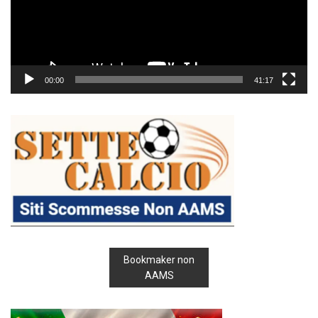
00:00
41:17
Bookmaker non
AAMS