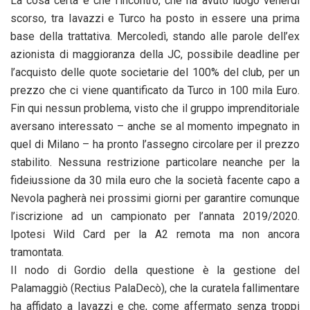
La cosa certa è che l’incontro, che ha avuto luogo venerdì
scorso, tra Iavazzi e Turco ha posto in essere una prima
base della trattativa. Mercoledì, stando alle parole dell’ex
azionista di maggioranza della JC, possibile deadline per
l’acquisto delle quote societarie del 100% del club, per un
prezzo che ci viene quantificato da Turco in 100 mila Euro.
Fin qui nessun problema, visto che il gruppo imprenditoriale
aversano interessato – anche se al momento impegnato in
quel di Milano – ha pronto l’assegno circolare per il prezzo
stabilito. Nessuna restrizione particolare neanche per la
fideiussione da 30 mila euro che la società facente capo a
Nevola pagherà nei prossimi giorni per garantire comunque
l’iscrizione ad un campionato per l’annata 2019/2020.
Ipotesi Wild Card per la A2 remota ma non ancora
tramontata.
Il nodo di Gordio della questione è la gestione del
Palamaggiò (Rectius PalaDecò), che la curatela fallimentare
ha affidato a Iavazzi e che, come affermato senza troppi