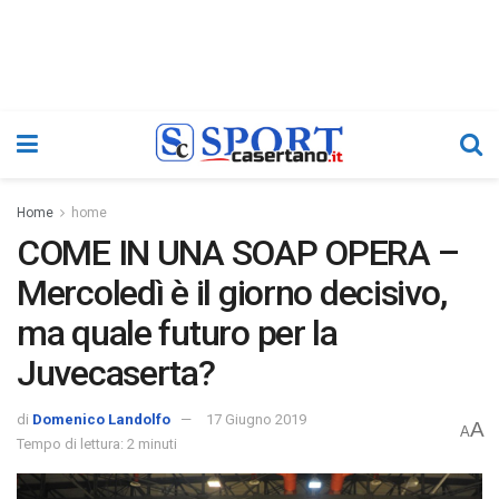
Home
home
COME IN UNA SOAP OPERA –
Mercoledì è il giorno decisivo,
ma quale futuro per la
Juvecaserta?
di
Domenico Landolfo
17 Giugno 2019
A
A
Tempo di lettura: 2 minuti