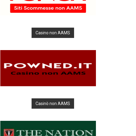
Casino non AAMS
Casinò non AAMS