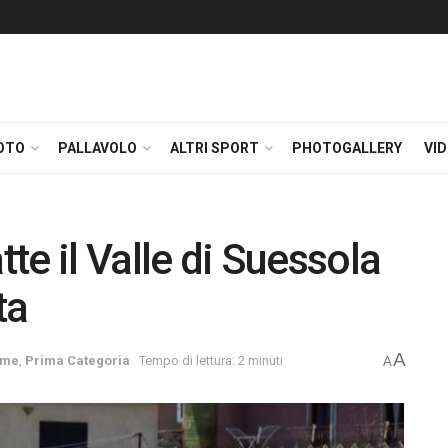
OTO
PALLAVOLO
ALTRI SPORT
PHOTOGALLERY
VI
tte il Valle di Suessola
ta
A
ome
,
Prima Categoria
Tempo di lettura: 2 minuti
A