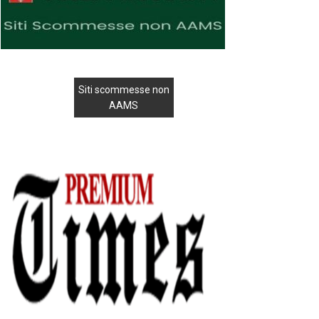
Siti scommesse non
AAMS