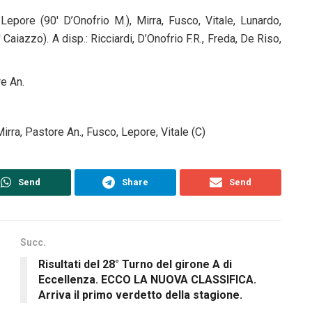
Lepore (90′ D’Onofrio M.), Mirra, Fusco, Vitale, Lunardo,
Caiazzo). A disp.: Ricciardi, D’Onofrio F.R., Freda, De Riso,
re An.
rra, Pastore An., Fusco, Lepore, Vitale (C)
Send
Share
Send
Succ.
Risultati del 28° Turno del girone A di
Eccellenza. ECCO LA NUOVA CLASSIFICA.
Arriva il primo verdetto della stagione.