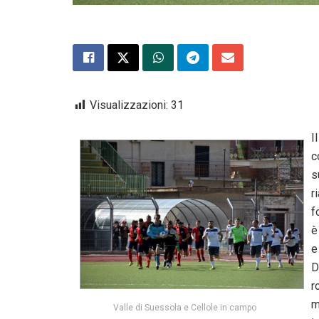
Visualizzazioni:
31
I
c
s
r
f
è
e
D
r
m
Valle di Suessola e Cellole in campo