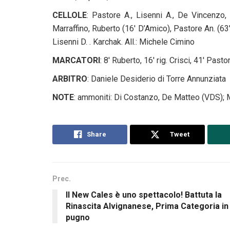
CELLOLE
: Pastore A., Lisenni A., De Vincenzo, 
Marraffino, Ruberto (16′ D’Amico), Pastore An. (63′ 
Lisenni D. . Karchak. All.: Michele Cimino
MARCATORI
: 8′ Ruberto, 16′ rig. Crisci, 41′ Pasto
ARBITRO
: Daniele Desiderio di
Torre Annunziata
NOTE
: ammoniti: Di Costanzo, De Matteo (VDS); Mi
Share
Tweet
Prec.
Il New Cales è uno spettacolo! Battuta la
Rinascita Alvignanese, Prima Categoria in
pugno