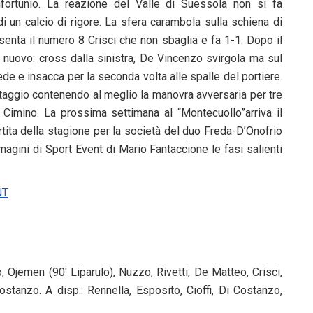
nfortunio. La reazione del Valle di Suessola non si fa
di un calcio di rigore. La sfera carambola sulla schiena di
resenta il numero 8 Crisci che non sbaglia e fa 1-1. Dopo il
i nuovo: cross dalla sinistra, De Vincenzo svirgola ma sul
ede e insacca per la seconda volta alle spalle del portiere.
taggio contenendo al meglio la manovra avversaria per tre
 Cimino. La prossima settimana al “Montecuollo”arriva il
tita della stagione per la società del duo Freda-D’Onofrio
agini di Sport Event di Mario Fantaccione le fasi salienti
NT
lo, Ojemen (90′ Liparulo), Nuzzo, Rivetti, De Matteo, Crisci,
Costanzo. A disp.: Rennella, Esposito, Cioffi, Di Costanzo,