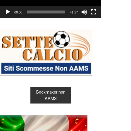
00:00
41:17
Bookmaker non
AAMS