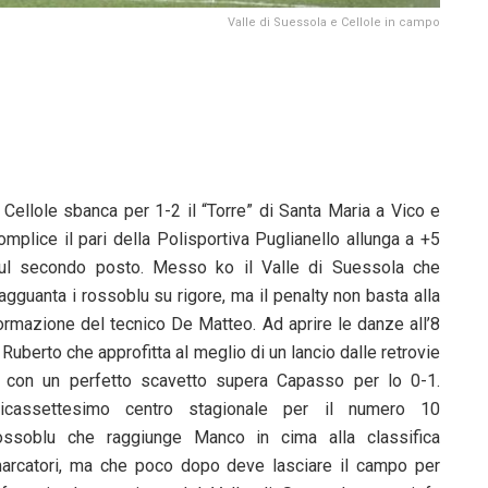
Valle di Suessola e Cellole in campo
l Cellole sbanca per 1-2 il “Torre” di Santa Maria a Vico e
omplice il pari della Polisportiva Puglianello allunga a +5
ul secondo posto. Messo ko il Valle di Suessola che
iagguanta i rossoblu su rigore, ma il penalty non basta alla
ormazione del tecnico De Matteo. Ad aprire le danze all’8
 Ruberto che approfitta al meglio di un lancio dalle retrovie
 con un perfetto scavetto supera Capasso per lo 0-1.
icassettesimo centro stagionale per il numero 10
ossoblu che raggiunge Manco in cima alla classifica
arcatori, ma che poco dopo deve lasciare il campo per