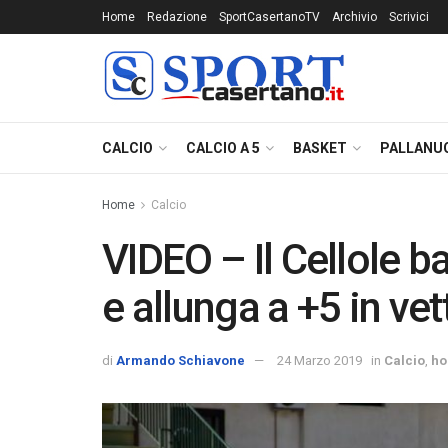
Home
Redazione
SportCasertanoTV
Archivio
Scrivici
CALCIO
CALCIO A 5
BASKET
PALLANU
Home
Calcio
VIDEO – Il Cellole ba
e allunga a +5 in vet
di
Armando Schiavone
24 Marzo 2019
in
Calcio
,
h