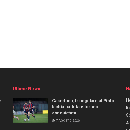
Ultime News
N
H
Casertana, triangolare al Pinto:
e
Ischia battuta e torneo
R
conquistato
S
7 AGOSTO 2026
Ar