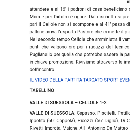
i
attendere e al 16′ i padroni di casa beneficiano 
Mirra e per l’arbitro è rigore. Dal dischetto si p
pari il Cellole non si scompone e al 41′ passa d
pallone arriva l’esperto Pastore che ci mette il pi
Nel secondo tempo Cellole che amministra il van
punti che valgono oro per i ragazzi del tecnico
Puglianello per quella che potrebbe essere la par
in chiave promozione. Riviviamo attraverso le imm
dell’incontro.
IL VIDEO DELLA PARTITA TARGATO SPORT EVE
TABELLINO
VALLE DI SUESSOLA – CELLOLE 1-2
VALLE DI SUESSOLA
: Capasso, Piscitelli, Petil
Ippolito (60′ Coppola), Picozzi (56′ Diglio), Di 
Rivetti, Improta, Maione. All.: Antonino De Matteo