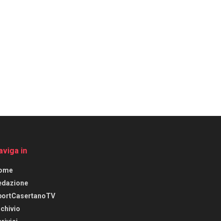
aviga in
ome
edazione
portCasertanoTV
chivio