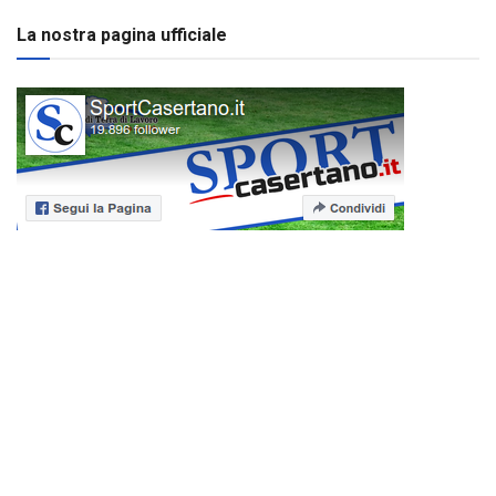
La nostra pagina ufficiale