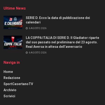
Ultime News
SERIE D. Ecco la data di pubblicazione dei
calendari
6 AGOSTO 2026
LA COPPA ITALIA DI SERIE D. Il Gladiator riparte
dal suo passato nel preliminare del 23 agosto.
Real Aversa in attesa dell’avversario
6 AGOSTO 2026
Naviga in
Home
Redazione
SportCasertanoTV
Archivio
Scrivici