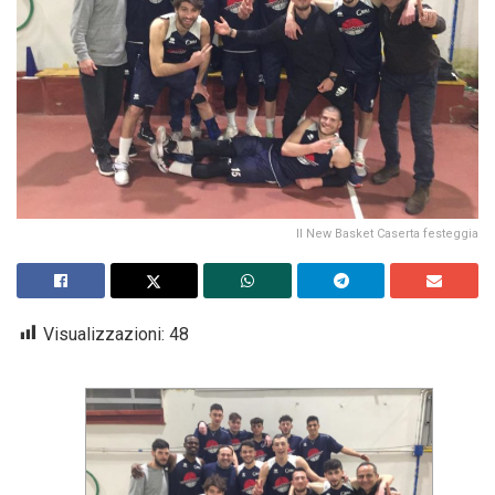
Il New Basket Caserta festeggia
Visualizzazioni:
48