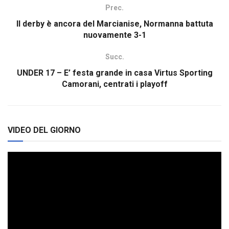
Prec.
Il derby è ancora del Marcianise, Normanna battuta
nuovamente 3-1
Succ.
UNDER 17 – E’ festa grande in casa Virtus Sporting
Camorani, centrati i playoff
VIDEO DEL GIORNO
Video
Player