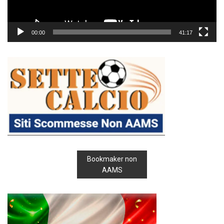
00:00
41:17
Bookmaker non
AAMS