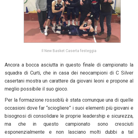
Il New Basket Caserta festeggia
Ancora a bocca asciutta in questo finale di campionato la
squadra di Curti, che in casa dei neocampioni di C Silver
casertani mostra un carattere da giovani leoni e propone al
meglio possibile il suo gioco.
Per la formazione rossoblù è stata comunque una di quelle
occasioni dove far “sciogliere” i suoi elementi più giovani e
bisognosi di consolidare le proprie leadership e sicurezza,
ma che in questo campionato sono cresciuti
esponenzialmente e non lasciano molti dubbi a tal