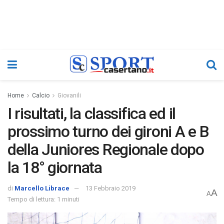
Home
Calcio
Giovanili
I risultati, la classifica ed il
prossimo turno dei gironi A e B
della Juniores Regionale dopo
la 18° giornata
di
Marcello Librace
13 Febbraio 2019
A
A
Tempo di lettura: 1 minuti