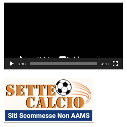
Video
Player
00:00
41:17