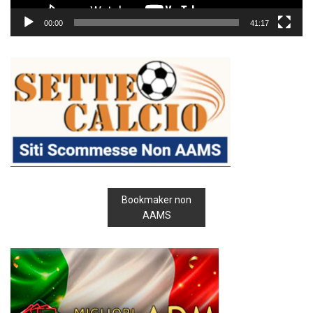
00:00
41:17
Bookmaker non
AAMS