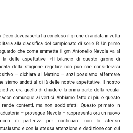
a Decò Juvecaserta ha concluso il girone di andata in vetta
olitaria alla classifica del campionato di serie B. Un primo
raguardo che come ammette il gm Antonello Nevola va al
i là delle aspettative. «Il bilancio di questo girone di
ndata della stagione regolare non può che considerarsi
ositivo – dichiara al Mattino – anzi possiamo affermare
he siamo andati al di là delle nostre aspettative. Il nostro
biettivo era quello di chiudere la prima parte della regular
eason comunque ai vertici. Abbiamo fatto di più e questo
i rende contenti, ma non soddisfatti. Questo primato in
raduatoria – prosegue Nevola – rappresenta ora un nuovo
locco di partenza per continuare con lo stesso
ntusiasmo e con la stessa attenzione e dedizione con cui