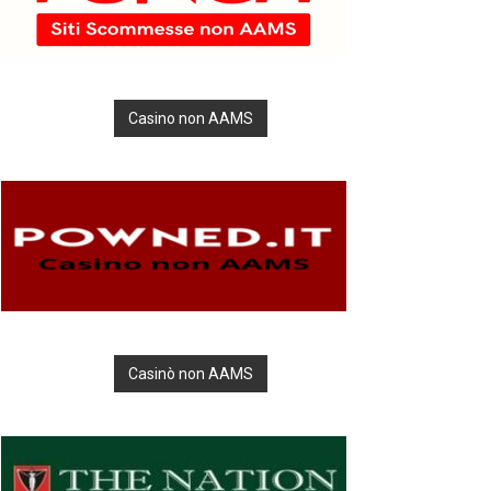
Casino non AAMS
Casinò non AAMS