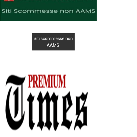
Siti scommesse non
AAMS