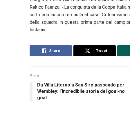
Rekico Faenza. «La conquista della Coppa Italia no
certo non lasceremo nulla al caso. Ci tenevamo i
della squadra in questa prima parte del campion
lontani».
Share
Tweet
Prec.
Da Villa Literno a San Siro passando per
Wembley: l’incredibile storia dei goal-no
goal