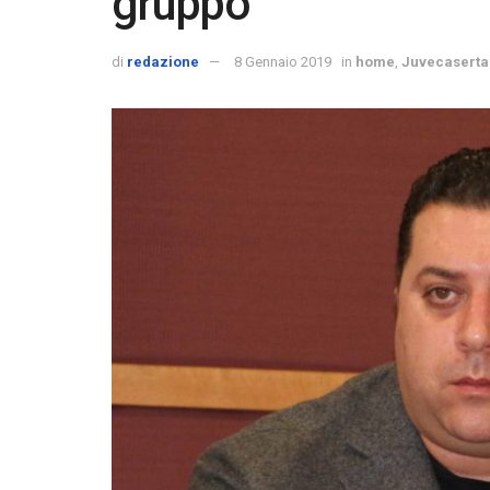
gruppo”
di
redazione
8 Gennaio 2019
in
home
,
Juvecaserta