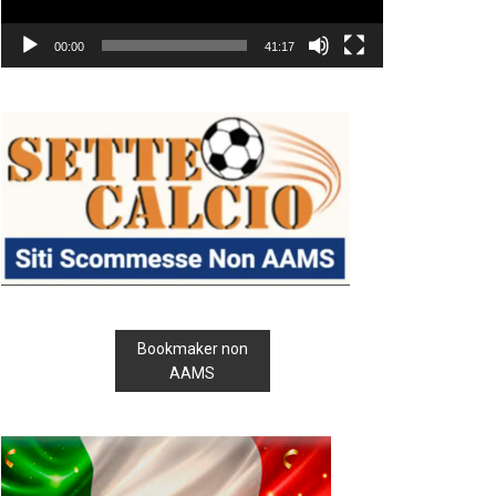
00:00
41:17
Bookmaker non
AAMS