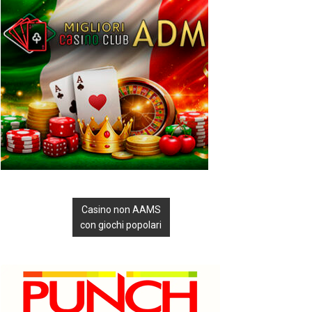
Casino non AAMS
con giochi popolari