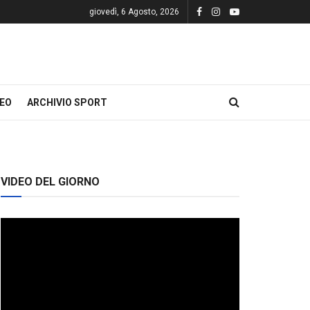
giovedì, 6 Agosto, 2026
DEO
ARCHIVIO SPORT
VIDEO DEL GIORNO
Video
Player