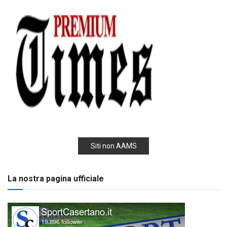
Siti non AAMS
La nostra pagina ufficiale