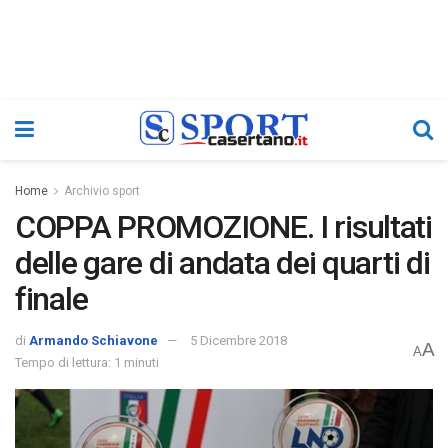
Home
Archivio sport
COPPA PROMOZIONE. I risultati
delle gare di andata dei quarti di
finale
di
Armando Schiavone
5 Dicembre 2018
A
A
Tempo di lettura: 1 minuti