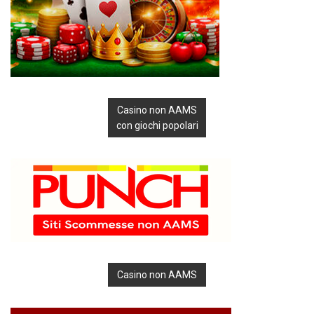
Casino non AAMS
con giochi popolari
Casino non AAMS