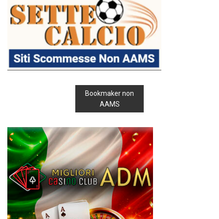
Bookmaker non
AAMS