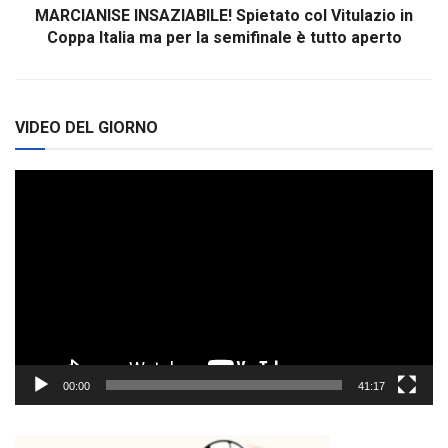
MARCIANISE INSAZIABILE! Spietato col Vitulazio in
Coppa Italia ma per la semifinale è tutto aperto
VIDEO DEL GIORNO
Video
Player
00:00
41:17