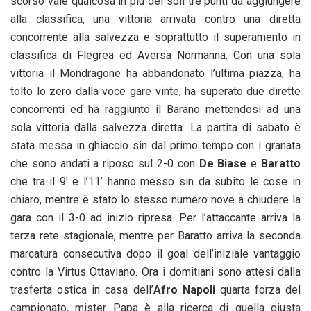
scorso vale qualcosa in più dei soli tre punti da aggiungere
alla classifica, una vittoria arrivata contro una diretta
concorrente alla salvezza e soprattutto il superamento in
classifica di Flegrea ed Aversa Normanna. Con una sola
vittoria il Mondragone ha abbandonato l’ultima piazza, ha
tolto lo zero dalla voce gare vinte, ha superato due dirette
concorrenti ed ha raggiunto il Barano mettendosi ad una
sola vittoria dalla salvezza diretta. La partita di sabato è
stata messa in ghiaccio sin dal primo tempo con i granata
che sono andati a riposo sul 2-0 con
De Biase
e
Baratto
che tra il 9′ e l’11’ hanno messo sin da subito le cose in
chiaro, mentre è stato lo stesso numero nove a chiudere la
gara con il 3-0 ad inizio ripresa. Per l’attaccante arriva la
terza rete stagionale, mentre per Baratto arriva la seconda
marcatura consecutiva dopo il goal dell’iniziale vantaggio
contro la Virtus Ottaviano. Ora i domitiani sono attesi dalla
trasferta ostica in casa dell’
Afro Napoli
quarta forza del
campionato, mister Papa è alla ricerca di quella giusta