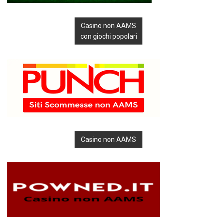
Casino non AAMS
con giochi popolari
Casino non AAMS