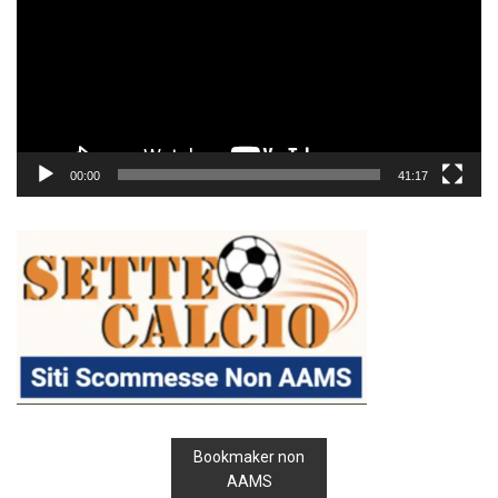
00:00
41:17
Bookmaker non
AAMS