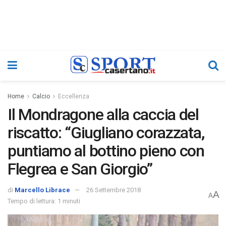
Home
Calcio
Eccellenza
Il Mondragone alla caccia del
riscatto: “Giugliano corazzata,
puntiamo al bottino pieno con
Flegrea e San Giorgio”
di
Marcello Librace
26 Settembre 2018
A
A
Tempo di lettura: 1 minuti