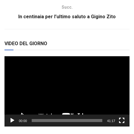
Succ.
In centinaia per l’ultimo saluto a Gigino Zito
VIDEO DEL GIORNO
Video
Player
00:00
41:17