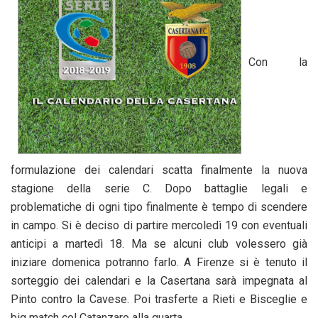
Con la
formulazione dei calendari scatta finalmente la nuova
stagione della serie C. Dopo battaglie legali e
problematiche di ogni tipo finalmente è tempo di scendere
in campo. Si è deciso di partire mercoledì 19 con eventuali
anticipi a martedì 18. Ma se alcuni club volessero già
iniziare domenica potranno farlo. A Firenze si è tenuto il
sorteggio dei calendari e la Casertana sarà impegnata al
Pinto contro la Cavese. Poi trasferte a Rieti e Bisceglie e
big match col Catanzaro alla quarta.