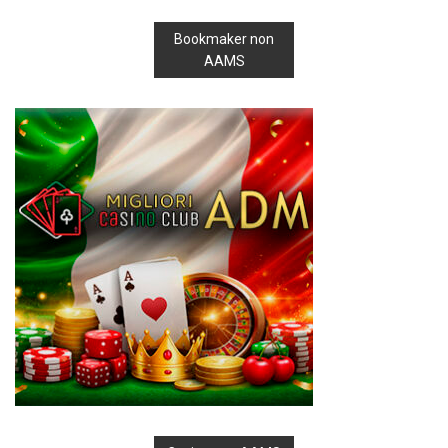
Bookmaker non
AAMS