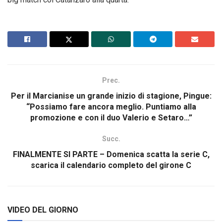
Prec.
Per il Marcianise un grande inizio di stagione, Pingue:
“Possiamo fare ancora meglio. Puntiamo alla
promozione e con il duo Valerio e Setaro…”
Succ.
FINALMENTE SI PARTE – Domenica scatta la serie C,
scarica il calendario completo del girone C
VIDEO DEL GIORNO