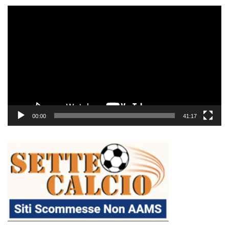
Video
Player
00:00
41:17