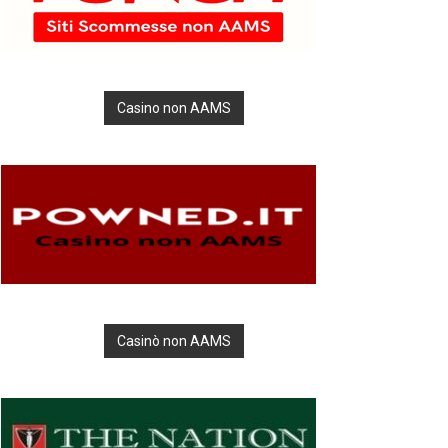
Casino non AAMS
Casinò non AAMS