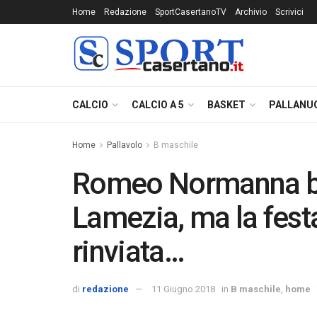
Home
Redazione
SportCasertanoTV
Archivio
Scrivici
CALCIO
CALCIO A 5
BASKET
PALLANU
Home
Pallavolo
B maschile
Romeo Normanna bat
Lamezia, ma la festa
rinviata…
di
redazione
11 Giugno 2018
in
B maschile
,
home