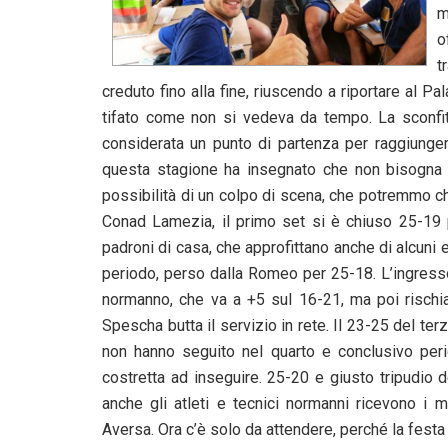
m
o
t
creduto fino alla fine, riuscendo a riportare al P
tifato come non si vedeva da tempo. La sconf
considerata un punto di partenza per raggiungere
questa stagione ha insegnato che non bisogna 
possibilità di un colpo di scena, che potremmo c
Conad Lamezia, il primo set si è chiuso 25-19 pe
padroni di casa, che approfittano anche di alcuni 
periodo, perso dalla Romeo per 25-18. L’ingresso 
normanno, che va a +5 sul 16-21, ma poi rischia
Spescha butta il servizio in rete. Il 23-25 del t
non hanno seguito nel quarto e conclusivo p
costretta ad inseguire. 25-20 e giusto tripudio d
anche gli atleti e tecnici normanni ricevono i m
Aversa. Ora c’è solo da attendere, perché la fest