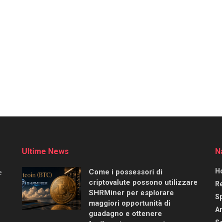
Ultime News
N
H
Come i possessori di
e
criptovalute possono utilizzare
R
SHRMiner per esplorare
S
maggiori opportunità di
Ar
guadagno e ottenere