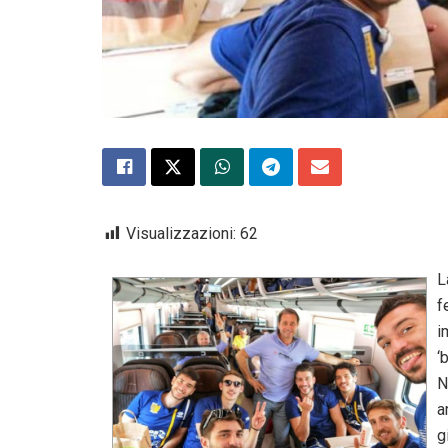
Visualizzazioni:
62
L
f
i
‘
N
a
g