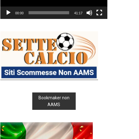
00:00
41:17
Bookmaker non
AAMS