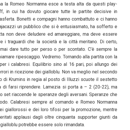
a la Romeo Normanna esce a testa alta da questi play-
ff, in cui ha dovuto giocare tutte le partite decisive in
rasferta. Bonetti e compagni hanno combattuto e ci hanno
alajacazzi un pubblico che si è entusiasmato, ha sofferto e
itta non deve deludere ed amareggiare, ma deve essere
 i traguardi che la società e la città meritano. Di certo,
mai dare tutto per perso o per scontato. C’è sempre la
hiamare ripescaggio. Vedremo. Tornando alla partita con la
r i calabresi. Equilibrio sino al 16 pari, poi allungo dei
errori in ricezione dei gialloblu. Non va meglio nel secondo
di Krumins in regia al posto di Illuzzi scuote il sestetto
 di farsi riprendere. Lamezia si porta a – 2 (20-22), ma
erzo set riaccende le speranze degli aversani. Speranze che
eriodo. Calabresi sempre al comando e Romeo Normanna
ei giallorossi e dei loro tifosi per la promozione, mentre
eritati applausi dagli oltre cinquanta supporter giunti da
a gialloblu potrebbe essere solo rimandata.