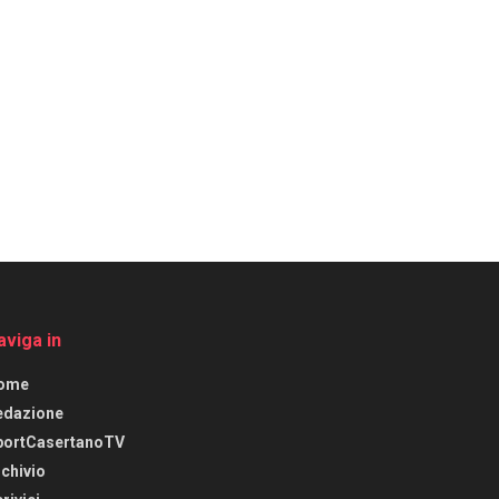
aviga in
ome
edazione
portCasertanoTV
chivio