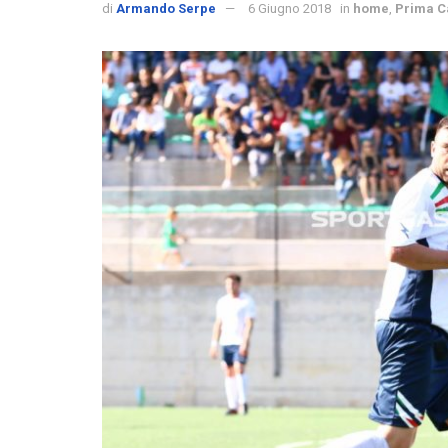
di
Armando Serpe
6 Giugno 2018
in
home
,
Prima C