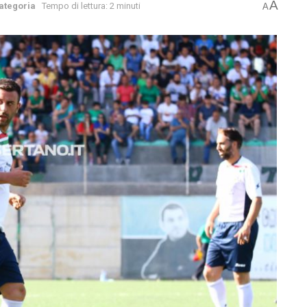
A
ategoria
Tempo di lettura: 2 minuti
A