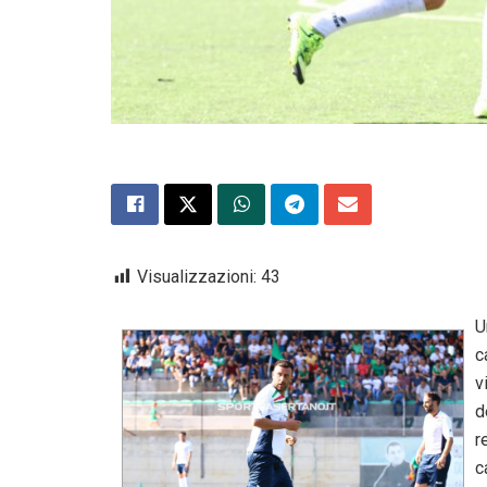
Visualizzazioni:
43
U
c
v
d
r
c