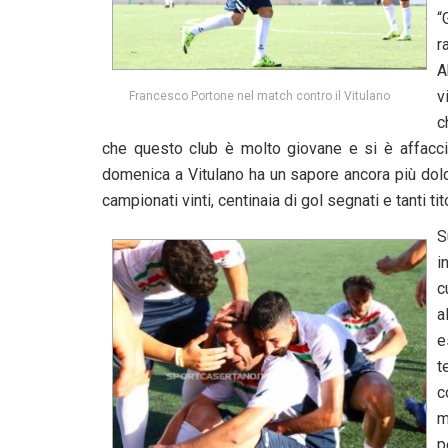
“
r
A
v
Francesco Portone nel match contro il Vitulano
c
che questo club è molto giovane e si è affacciat
domenica a Vitulano ha un sapore ancora più dolc
campionati vinti, centinaia di gol segnati e tanti ti
S
i
c
a
e
t
c
m
p