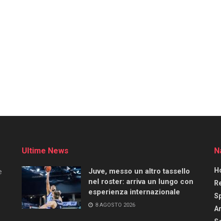
Ultime News
N
H
Juve, messo un altro tassello
e
nel roster: arriva un lungo con
R
esperienza internazionale
S
8 AGOSTO 2026
Ar