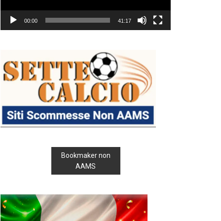
00:00
41:17
Bookmaker non
AAMS