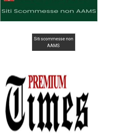
Siti scommesse non
AAMS