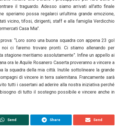
entrare il traguardo. Adesso siamo arrivati all’atto finale
he speriamo possa regalarci un’ultima grande emozione,
i vicino, tifosi, dirigenti, staff e alla famiglia Verdicchio
ermercati Casa Mia”.
e prova: “Loro sono una buona squadra con appena 23 gol
a noi ci faremo trovare pronti. Ci stiamo allenando per
ta stagione meritiamo assolutamente”. Infine un appello ai
ntana ora le Aquile Rosanero Caserta proveranno a vincere a
 la squadra della mia città. Inutile sottolineare la grande
compagni di vincere in terra salernitana. Francamente sarà
o tutti i casertani ad aderire alla nostra iniziativa perché
bisogno di tutto il sostegno possibile e vincere anche in
Send
Share
Send