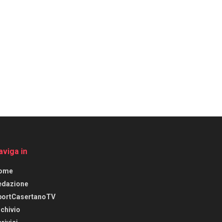
aviga in
ome
edazione
portCasertanoTV
chivio