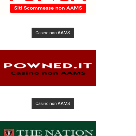
Casino non AAMS
Casinò non AAMS