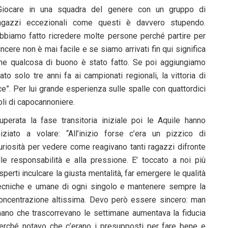
Giocare in una squadra del genere con un gruppo di
agazzi eccezionali come questi è davvero stupendo.
bbiamo fatto ricredere molte persone perché partire per
incere non è mai facile e se siamo arrivati fin qui significa
he qualcosa di buono è stato fatto. Se poi aggiungiamo
o solo tre anni fa ai campionati regionali, la vittoria di
e”. Per lui grande esperienza sulle spalle con quattordici
toli di capocannoniere.
uperata la fase transitoria iniziale poi le Aquile hanno
niziato a volare: “All’inizio forse c’era un pizzico di
uriosità per vedere come reagivano tanti ragazzi difronte
lle responsabilità e alla pressione. E’ toccato a noi più
sperti inculcare la giusta mentalità, far emergere le qualità
ecniche e umane di ogni singolo e mantenere sempre la
oncentrazione altissima. Devo però essere sincero: man
ano che trascorrevano le settimane aumentava la fiducia
erché notavo che c’erano i presupposti per fare bene e