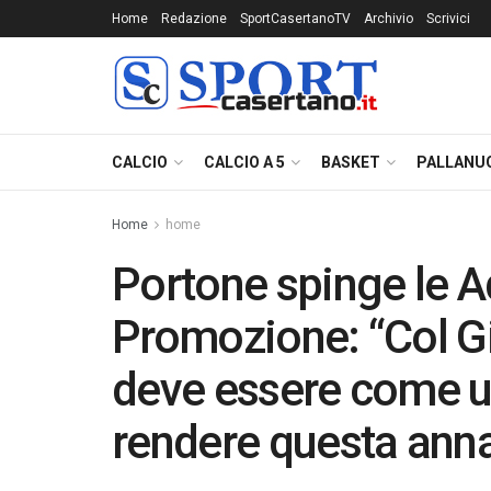
Home
Redazione
SportCasertanoTV
Archivio
Scrivici
CALCIO
CALCIO A 5
BASKET
PALLANU
Home
home
Portone spinge le A
Promozione: “Col Gi
deve essere come un
rendere questa anna