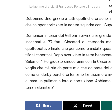
c
Le lacrime di gioia di Francesco Portone a fine gara
c
Dobbiamo dire grazie a tutti quelli che ci sono stat
che ha sponsorizzato la nostra squadra con i Sup
Domenica in casa del Giffoni servirà una grand
incassati e 77 fatti. Giocatori di categoria m
quell’obiettivo finale che per come è andata ques
tifosi casertani. Dopo aver vinto in terra beneve
Salerno…” Ho giocato cinque anni con la Casertana
voglia che c’è sia da parte mia che da parte dei 
come un derby perché ci teniamo tantissimo e invit
ci sarà un pullman a loro disposizione. Abbiamo 
terra salernitana”.
Share
Tweet