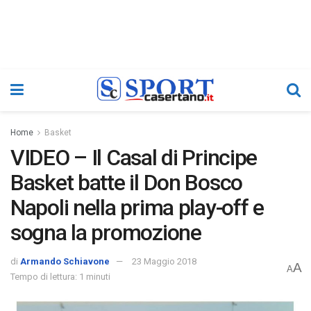
Home
Basket
VIDEO – Il Casal di Principe
Basket batte il Don Bosco
Napoli nella prima play-off e
sogna la promozione
di
Armando Schiavone
23 Maggio 2018
A
A
Tempo di lettura: 1 minuti